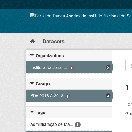
Skip
to
content
Datasets
Organizations
Instituto Nacional ...
1
Groups
1
PDA 2016 A 2018
1
For
Tags
Gro
Administração de Ma...
1