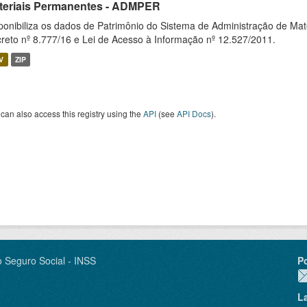
teriais Permanentes - ADMPER
ponibiliza os dados de Patrimônio do Sistema de Administração de M
reto nº 8.777/16 e Lei de Acesso à Informação nº 12.527/2011.
V
ZIP
can also access this registry using the
API
(see
API Docs
).
o Seguro Social - INSS
P
L