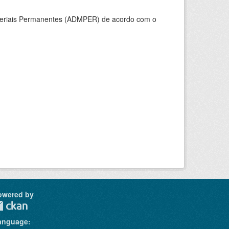
ateriais Permanentes (ADMPER) de acordo com o
owered by
anguage