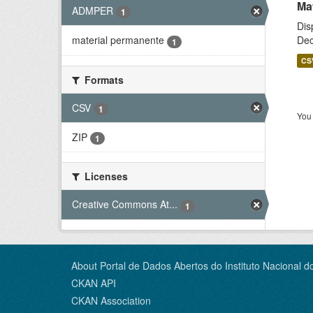
Ma
ADMPER
1
Dis
Dec
material permanente
1
CS
Formats
CSV
1
You 
ZIP
1
Licenses
Creative Commons At...
1
About Portal de Dados Abertos do Instituto Nacional d
CKAN API
CKAN Association