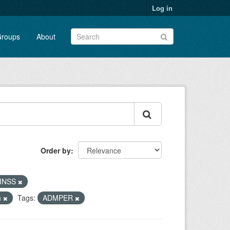
Log in
roups
About
Order by
- INSS
n
Tags:
ADMPER