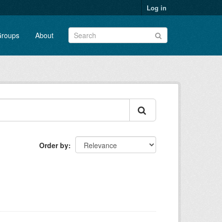
Log in
roups
About
Order by