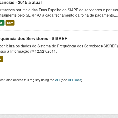
âncias - 2015 a atual
ormações por meio das Fitas Espelho do SIAPE de servidores e pension
salmente pelo SERPRO a cada fechamento da folha de pagamento,..
SX
CSV
equência dos Servidores - SISREF
ponibiliza os dados do Sistema de Frequência dos Servidores(SISREF)
sso à Informação nº 12.527/2011.
V
can also access this registry using the
API
(see
API Docs
).