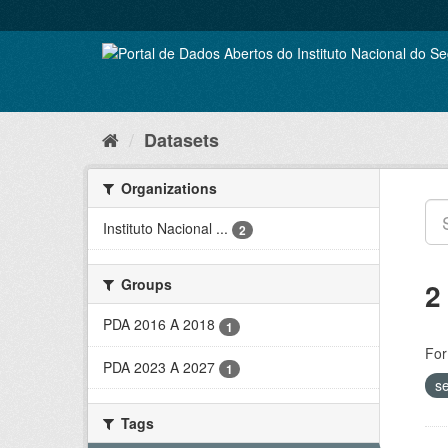
Skip
to
content
Datasets
Organizations
Instituto Nacional ...
2
Groups
2
PDA 2016 A 2018
1
For
PDA 2023 A 2027
1
s
Tags