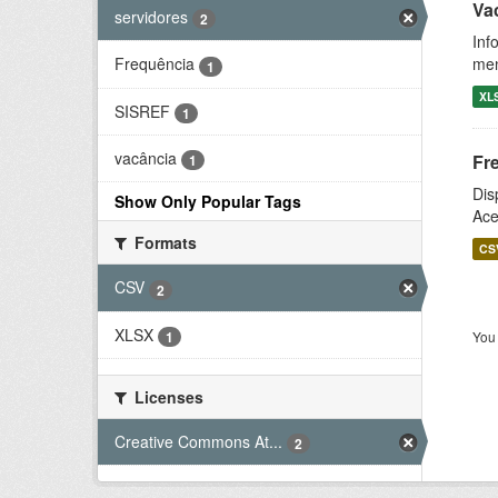
Vac
servidores
2
Inf
men
Frequência
1
XL
SISREF
1
vacância
Fr
1
Dis
Show Only Popular Tags
Ace
Formats
CS
CSV
2
XLSX
1
You 
Licenses
Creative Commons At...
2