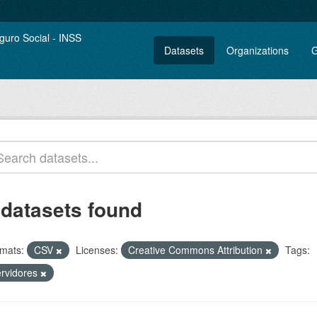
Datasets
Organizations
G
 datasets found
mats:
CSV
Licenses:
Creative Commons Attribution
Tags:
ervidores