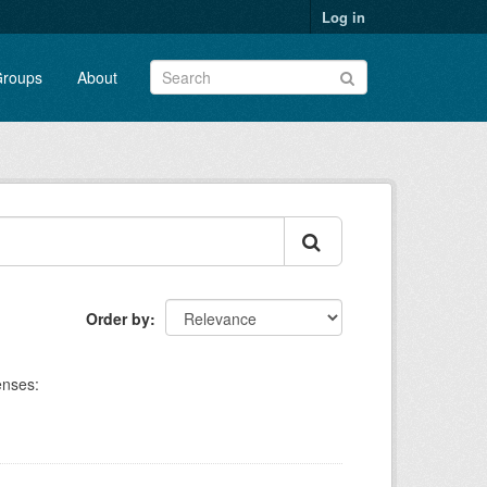
Log in
roups
About
Order by
enses: