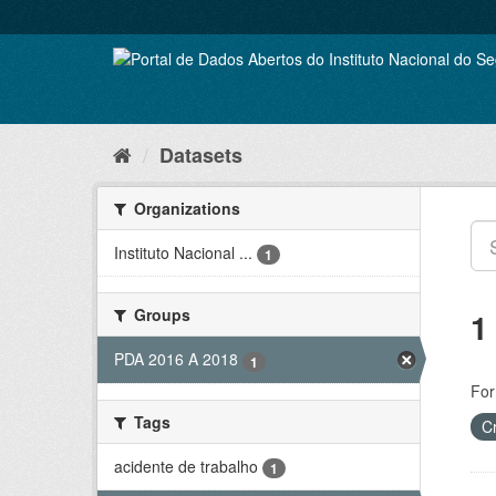
Skip
to
content
Datasets
Organizations
Instituto Nacional ...
1
Groups
1
PDA 2016 A 2018
1
For
Tags
C
acidente de trabalho
1