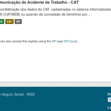
municação de Acidente de Trabalho - CAT
ponibilização dos dados de CAT, cadastradas no sistema informatiza
S (CATWEB) ou quando da concessão de benefício por...
SX
CSV
ZIP
can also access this registry using the
API
(see
API Docs
).
o Seguro Social - INSS
P
L