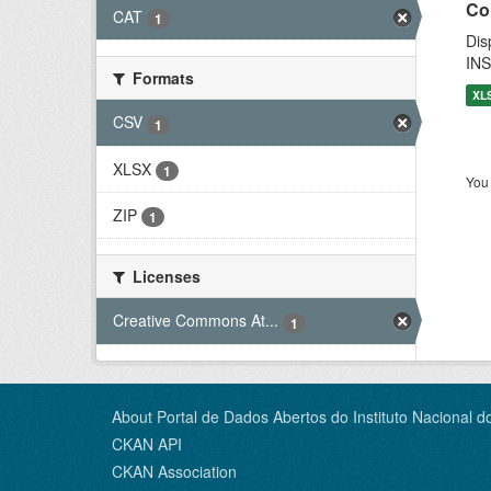
Co
CAT
1
Dis
INS
Formats
XL
CSV
1
XLSX
1
You 
ZIP
1
Licenses
Creative Commons At...
1
About Portal de Dados Abertos do Instituto Nacional d
CKAN API
CKAN Association