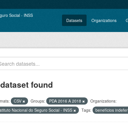
Datasets
Organizations
G
 dataset found
mats:
CSV
Groups:
PDA 2016 A 2018
Organizations:
stituto Nacional do Seguro Social - INSS
Tags:
benefícios indefe