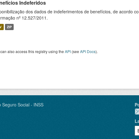
nefícios Indeferidos
ponibilização dos dados de indeferimentos de benefícios, de acordo c
ormação nº 12.527/2011.
V
ZIP
can also access this registry using the
API
(see
API Docs
).
o Seguro Social - INSS
P
L