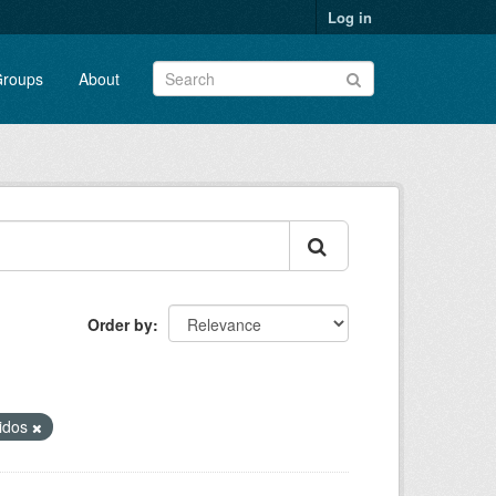
Log in
roups
About
Order by
ridos