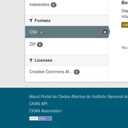
Be
indeferidos
1
Dis
Inf
Formats
CS
CSV
1
ZIP
1
You 
Licenses
Creative Commons At...
1
About Portal de Dados Abertos do Instituto Nacional d
CKAN API
CKAN Association