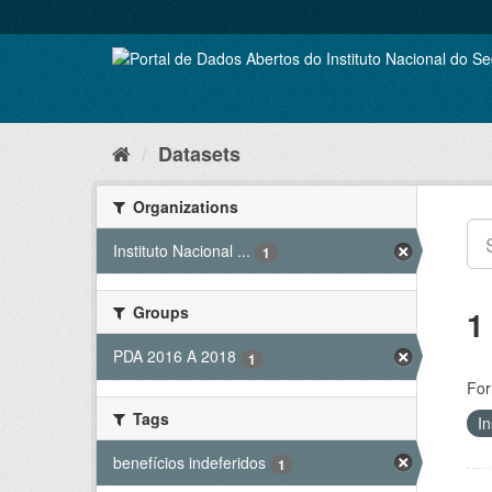
Skip
to
content
Datasets
Organizations
Instituto Nacional ...
1
Groups
1
PDA 2016 A 2018
1
For
Tags
In
benefícios indeferidos
1