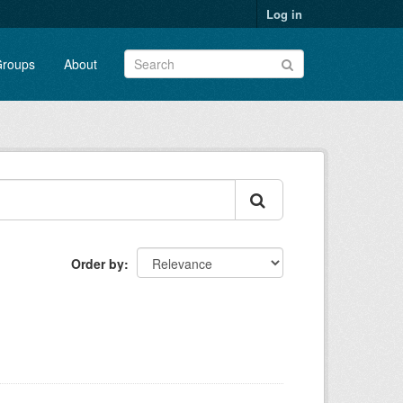
Log in
roups
About
Order by