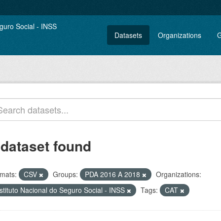
Datasets
Organizations
G
 dataset found
mats:
CSV
Groups:
PDA 2016 A 2018
Organizations:
stituto Nacional do Seguro Social - INSS
Tags:
CAT