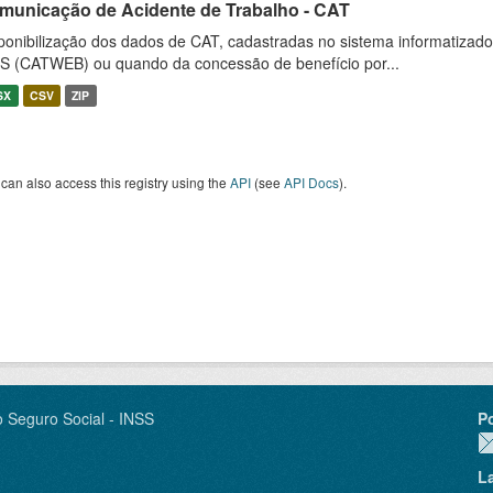
municação de Acidente de Trabalho - CAT
ponibilização dos dados de CAT, cadastradas no sistema informatiza
S (CATWEB) ou quando da concessão de benefício por...
SX
CSV
ZIP
can also access this registry using the
API
(see
API Docs
).
o Seguro Social - INSS
P
L