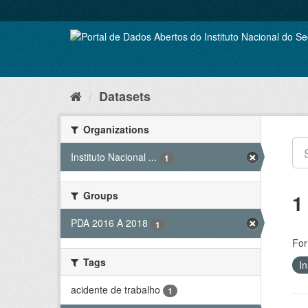
Skip
to
content
Datasets
Organizations
Instituto Nacional ...
1
Groups
1
PDA 2016 A 2018
1
For
Tags
In
acidente de trabalho
1