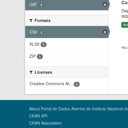
Co
CAT
1
Dis
INS
Formats
XL
CSV
1
XLSX
1
You 
ZIP
1
Licenses
Creative Commons At...
1
About Portal de Dados Abertos do Instituto Nacional d
CKAN API
CKAN Association