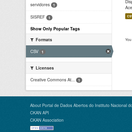
Dis
servidores
1
Ace
CS
SISREF
1
Show Only Popular Tags
Formats
You 
CSV
1
Licenses
Creative Commons At...
1
About Portal de Dados Abertos do Instituto Nacional d
CKAN API
CKAN Association