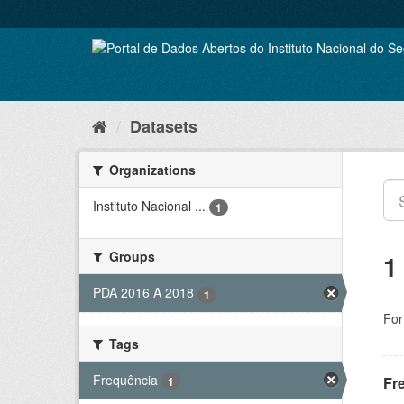
Skip
to
content
Datasets
Organizations
Instituto Nacional ...
1
Groups
1
PDA 2016 A 2018
1
For
Tags
Frequência
Fr
1