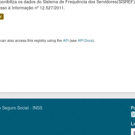
ponibiliza os dados do Sistema de Frequência dos Servidores(SISREF)
sso à Informação nº 12.527/2011.
V
can also access this registry using the
API
(see
API Docs
).
o Seguro Social - INSS
P
L