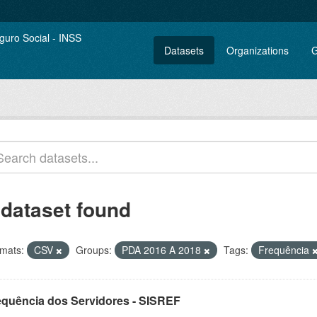
Datasets
Organizations
G
 dataset found
mats:
CSV
Groups:
PDA 2016 A 2018
Tags:
Frequência
equência dos Servidores - SISREF