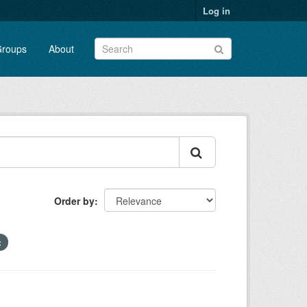
Log in
roups
About
Order by