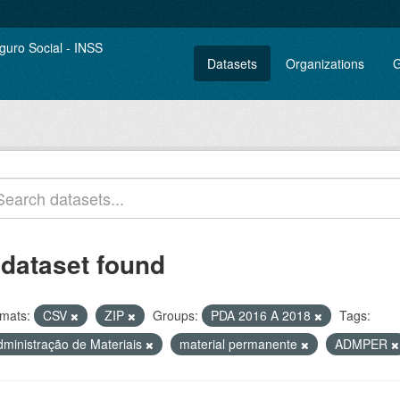
Datasets
Organizations
G
 dataset found
mats:
CSV
ZIP
Groups:
PDA 2016 A 2018
Tags:
dministração de Materiais
material permanente
ADMPER