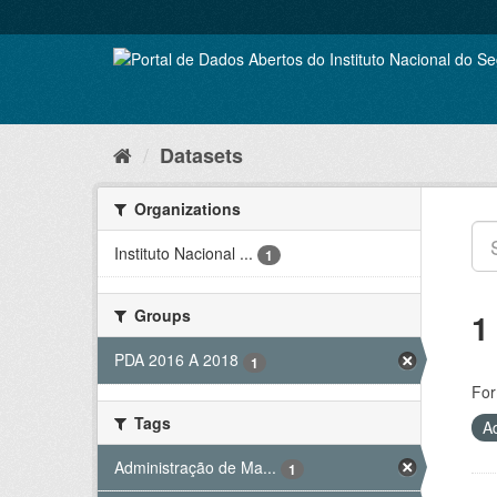
Skip
to
content
Datasets
Organizations
Instituto Nacional ...
1
Groups
1
PDA 2016 A 2018
1
For
Tags
A
Administração de Ma...
1