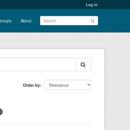
Log in
roups
About
Order by