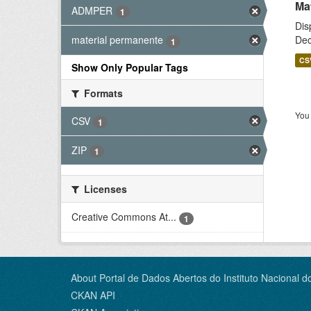
Ma
ADMPER
1
Dis
Dec
material permanente
1
CS
Show Only Popular Tags
Formats
You 
CSV
1
ZIP
1
Licenses
Creative Commons At...
1
About Portal de Dados Abertos do Instituto Nacional d
CKAN API