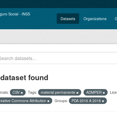
Datasets
Organizations
G
 dataset found
mats:
CSV
Tags:
material permanente
ADMPER
Lice
reative Commons Attribution
Groups:
PDA 2016 A 2018