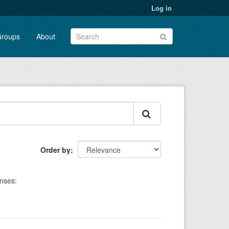
Log in
roups
About
Order by
nses: