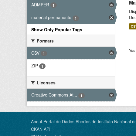
Ma
ADMPER
1
Dis
Dec
material permanente
1
CS
Show Only Popular Tags
Formats
You 
CSV
1
ZIP
1
Licenses
Creative Commons At...
1
About Portal de Dados Abertos do Instituto Nacional d
CKAN API