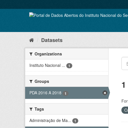
Skip
to
content
Datasets
Organizations
Instituto Nacional ...
1
Groups
1
PDA 2016 A 2018
1
For
Tags
C
Administração de Ma...
1