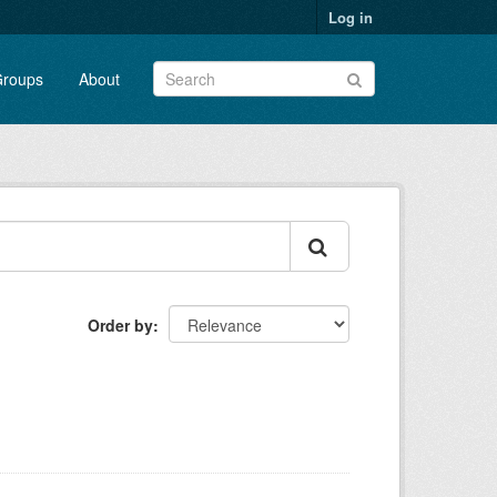
Log in
roups
About
Order by