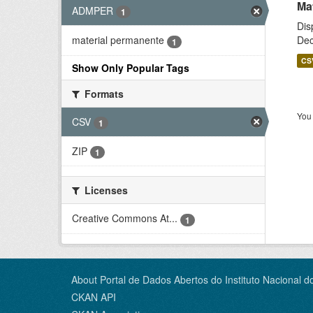
Ma
ADMPER
1
Dis
Dec
material permanente
1
CS
Show Only Popular Tags
Formats
You 
CSV
1
ZIP
1
Licenses
Creative Commons At...
1
About Portal de Dados Abertos do Instituto Nacional d
CKAN API