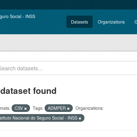
Datasets
Organizations
G
 dataset found
mats:
CSV
Tags:
ADMPER
Organizations:
stituto Nacional do Seguro Social - INSS