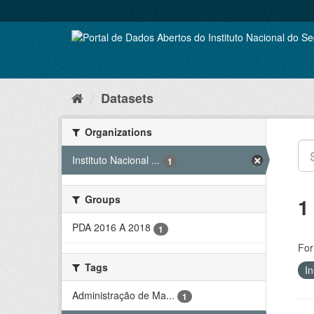
Skip
to
content
Datasets
Organizations
Instituto Nacional ...
1
Groups
1
PDA 2016 A 2018
1
For
Tags
In
Administração de Ma...
1