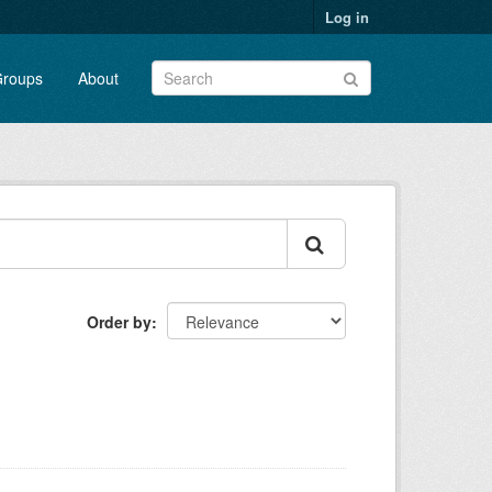
Log in
roups
About
Order by