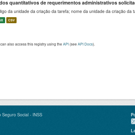
os quantitativos de requerimentos administrativos solicitad
igo da unidade da criação da tarefa; nome da unidade da criação da t
SX
CSV
can also access this registry using the
API
(see
API Docs
).
o Seguro Social - INSS
P
L