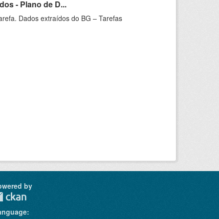
os - Plano de D...
arefa. Dados extraídos do BG – Tarefas
owered by
anguage