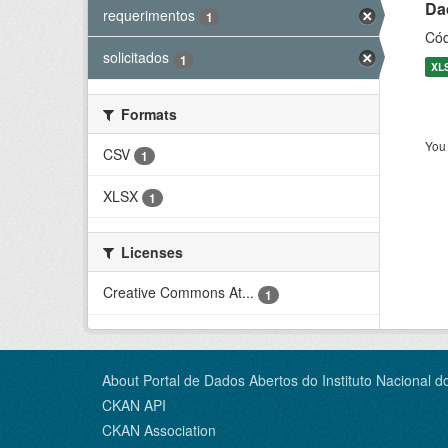
Dad
requerimentos
1
Cód
solicitados
1
XL
Formats
You 
CSV
1
XLSX
1
Licenses
Creative Commons At...
1
About Portal de Dados Abertos do Instituto Nacional d
CKAN API
CKAN Association