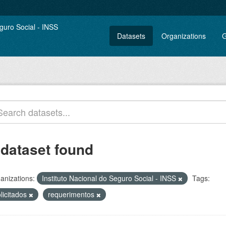
Datasets
Organizations
G
 dataset found
anizations:
Instituto Nacional do Seguro Social - INSS
Tags:
licitados
requerimentos