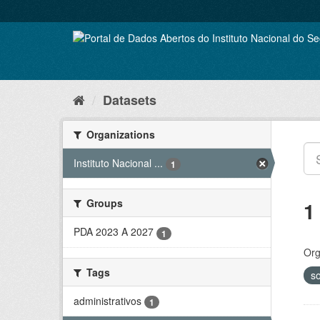
Skip
to
content
Datasets
Organizations
Instituto Nacional ...
1
Groups
1
PDA 2023 A 2027
1
Org
Tags
so
administrativos
1