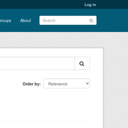
Log in
roups
About
Order by