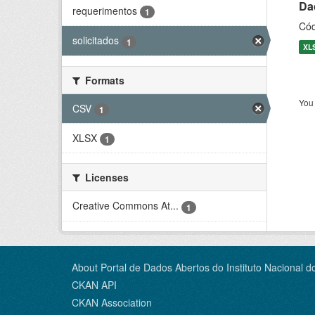
Dad
requerimentos
1
Cód
solicitados
1
XL
Formats
You 
CSV
1
XLSX
1
Licenses
Creative Commons At...
1
About Portal de Dados Abertos do Instituto Nacional d
CKAN API
CKAN Association