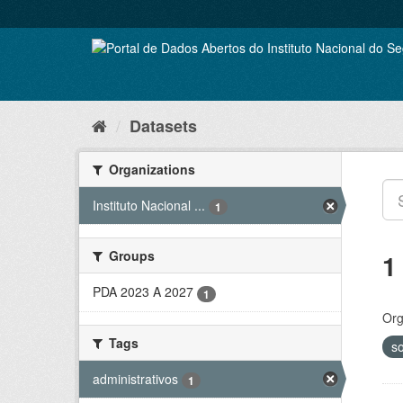
Skip
to
content
Datasets
Organizations
Instituto Nacional ...
1
Groups
1
PDA 2023 A 2027
1
Org
Tags
so
administrativos
1