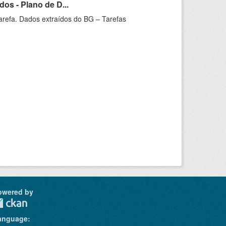
os - Plano de D...
arefa. Dados extraídos do BG – Tarefas
owered by
anguage