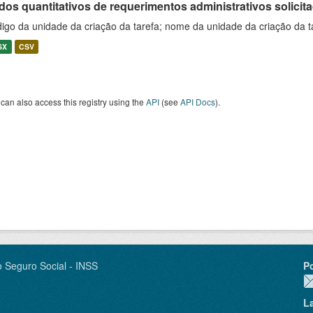
os quantitativos de requerimentos administrativos solicitad
igo da unidade da criação da tarefa; nome da unidade da criação da t
SX
CSV
can also access this registry using the
API
(see
API Docs
).
o Seguro Social - INSS
P
L