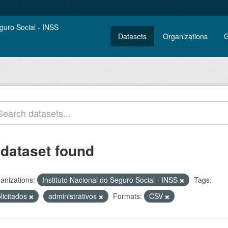
Datasets
Organizations
G
 dataset found
anizations:
Instituto Nacional do Seguro Social - INSS
Tags:
licitados
administrativos
Formats:
CSV