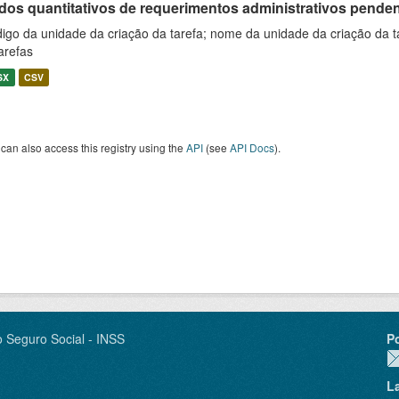
os quantitativos de requerimentos administrativos pendente
igo da unidade da criação da tarefa; nome da unidade da criação da t
arefas
SX
CSV
can also access this registry using the
API
(see
API Docs
).
o Seguro Social - INSS
P
L