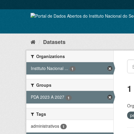
Skip
to
content
Datasets
Organizations
Instituto Nacional ...
1
Groups
1
PDA 2023 A 2027
1
Org
Tags
p
administrativos
1