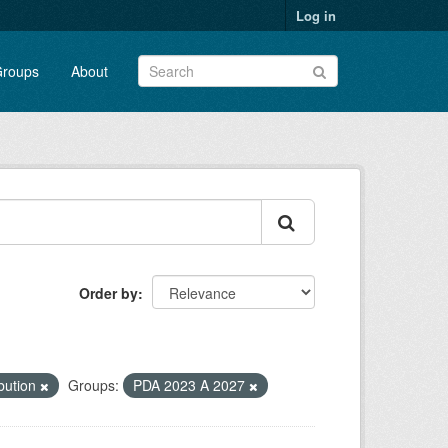
Log in
roups
About
Order by
bution
Groups:
PDA 2023 A 2027