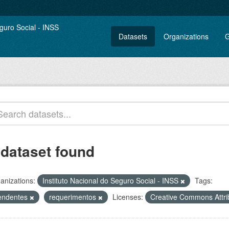
Datasets
Organizations
G
 dataset found
anizations:
Instituto Nacional do Seguro Social - INSS
Tags:
endentes
requerimentos
Licenses:
Creative Commons Attri