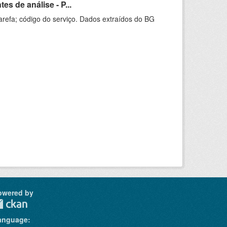
s de análise - P...
arefa; código do serviço. Dados extraídos do BG
owered by
anguage