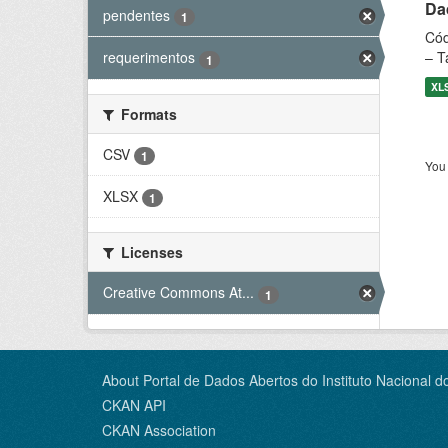
Dad
pendentes
1
Cód
– T
requerimentos
1
XL
Formats
CSV
1
You 
XLSX
1
Licenses
Creative Commons At...
1
About Portal de Dados Abertos do Instituto Nacional d
CKAN API
CKAN Association