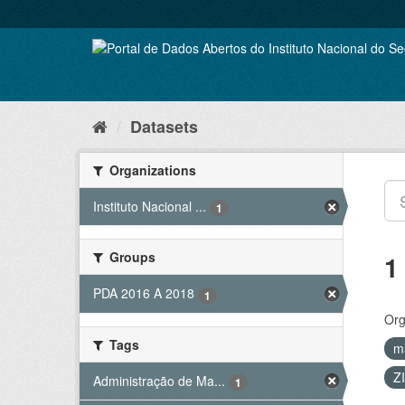
Skip
to
content
Datasets
Organizations
Instituto Nacional ...
1
Groups
1
PDA 2016 A 2018
1
Org
Tags
m
Z
Administração de Ma...
1