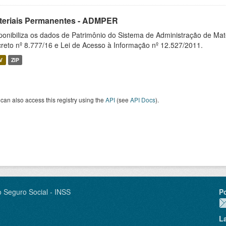
teriais Permanentes - ADMPER
ponibiliza os dados de Patrimônio do Sistema de Administração de M
reto nº 8.777/16 e Lei de Acesso à Informação nº 12.527/2011.
V
ZIP
can also access this registry using the
API
(see
API Docs
).
o Seguro Social - INSS
P
L