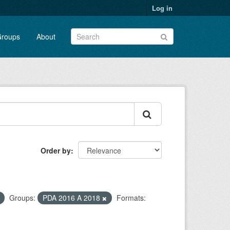
Log in
roups
About
Order by
Groups:
PDA 2016 A 2018
Formats: