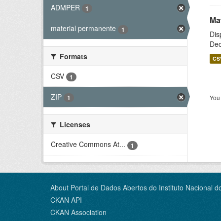
ADMPER
1
Ma
material permanente
1
Dis
Dec
Formats
CS
CSV
1
ZIP
You 
1
Licenses
Creative Commons At...
1
About Portal de Dados Abertos do Instituto Nacional d
CKAN API
CKAN Association