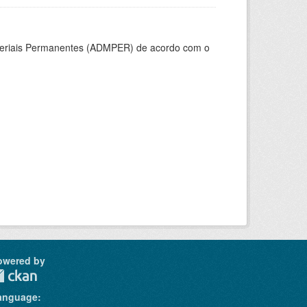
ateriais Permanentes (ADMPER) de acordo com o
owered by
anguage