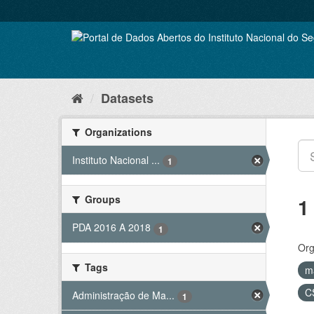
Skip
to
content
Datasets
Organizations
Instituto Nacional ...
1
Groups
1
PDA 2016 A 2018
1
Org
Tags
m
C
Administração de Ma...
1