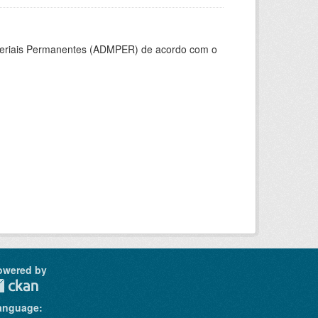
ateriais Permanentes (ADMPER) de acordo com o
owered by
anguage