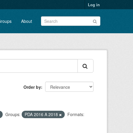
Log in
roups
About
Order by
Groups:
PDA 2016 A 2018
Formats: