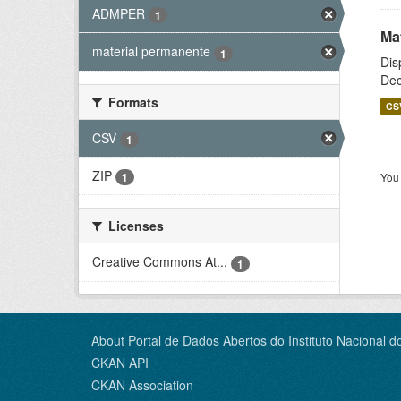
ADMPER
1
Ma
material permanente
1
Dis
Dec
Formats
CS
CSV
1
ZIP
You 
1
Licenses
Creative Commons At...
1
About Portal de Dados Abertos do Instituto Nacional d
CKAN API
CKAN Association