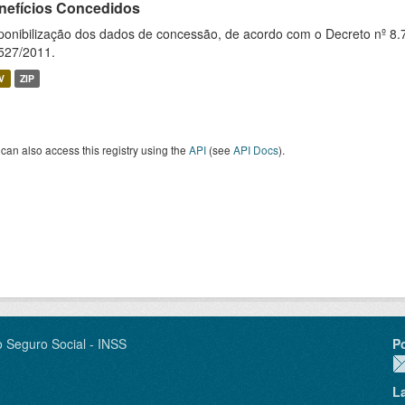
nefícios Concedidos
ponibilização dos dados de concessão, de acordo com o Decreto nº 8.
527/2011.
V
ZIP
can also access this registry using the
API
(see
API Docs
).
o Seguro Social - INSS
P
L