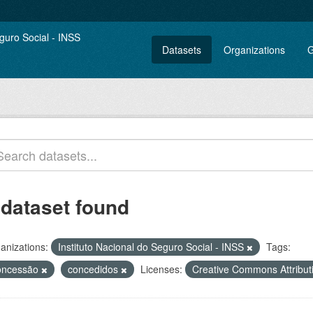
Datasets
Organizations
G
 dataset found
anizations:
Instituto Nacional do Seguro Social - INSS
Tags:
oncessão
concedidos
Licenses:
Creative Commons Attribu