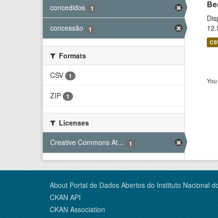
Be
concedidos
1
Dis
12.
concessão
1
CS
Formats
CSV
1
You 
ZIP
1
Licenses
Creative Commons At...
1
About Portal de Dados Abertos do Instituto Nacional d
CKAN API
CKAN Association