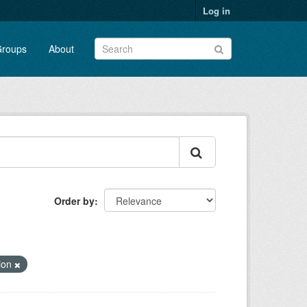
Log in
roups
About
Order by
tion