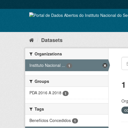
Skip
to
content
Datasets
Organizations
Instituto Nacional ...
1
Groups
1
PDA 2016 A 2018
1
Org
Tags
c
Benefícios Concedidos
1