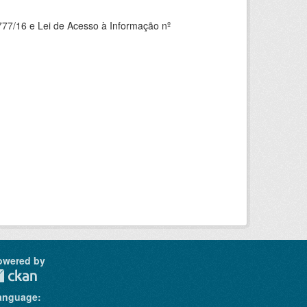
777/16 e Lei de Acesso à Informação nº
owered by
anguage