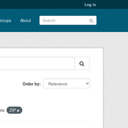
Log in
roups
About
Order by
ts:
ZIP