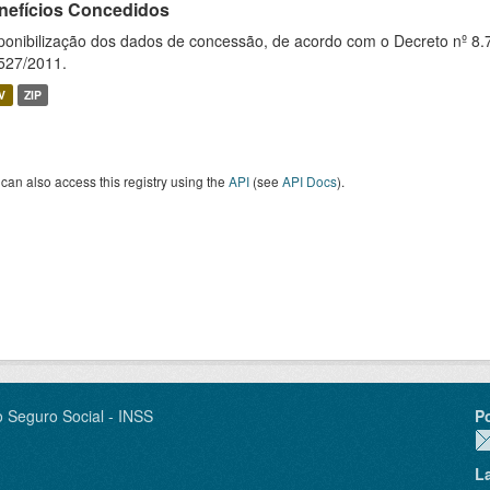
nefícios Concedidos
ponibilização dos dados de concessão, de acordo com o Decreto nº 8.
527/2011.
V
ZIP
can also access this registry using the
API
(see
API Docs
).
o Seguro Social - INSS
P
L