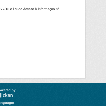
777/16 e Lei de Acesso à Informação nº
owered by
anguage