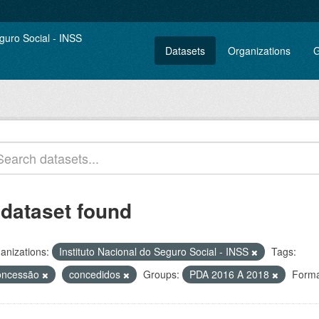
Datasets
Organizations
G
 dataset found
anizations:
Instituto Nacional do Seguro Social - INSS
Tags:
oncessão
concedidos
Groups:
PDA 2016 A 2018
Forma