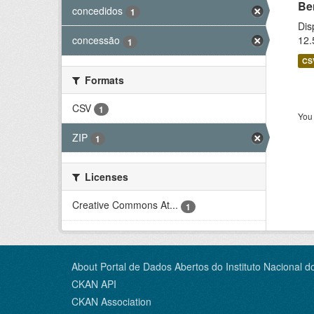
Be
concedidos
1
Dis
12.
concessão
1
CS
Formats
CSV
1
You 
ZIP
1
Licenses
Creative Commons At...
1
About Portal de Dados Abertos do Instituto Nacional d
CKAN API
CKAN Association