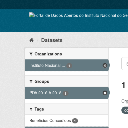
Skip
to
content
Datasets
Organizations
Instituto Nacional ...
1
Groups
1
PDA 2016 A 2018
1
Org
Tags
c
Benefícios Concedidos
1