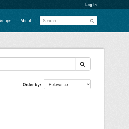
Log in
roups
About
Order by