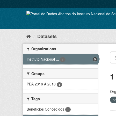
Skip
to
content
Datasets
Organizations
Instituto Nacional ...
1
Groups
1
PDA 2016 A 2018
1
Org
Tags
c
Benefícios Concedidos
1