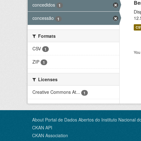
Be
concedidos
1
Dis
12.
concessão
1
CS
Formats
CSV
1
You 
ZIP
1
Licenses
Creative Commons At...
1
About Portal de Dados Abertos do Instituto Nacional d
CKAN API
CKAN Association