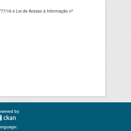
777/16 e Lei de Acesso à Informação nº
owered by
anguage