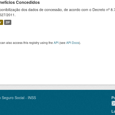
nefícios Concedidos
ponibilização dos dados de concessão, de acordo com o Decreto nº 8.
527/2011.
V
ZIP
can also access this registry using the
API
(see
API Docs
).
o Seguro Social - INSS
P
L