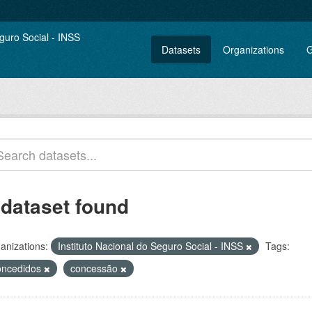
Datasets
Organizations
G
 dataset found
anizations:
Instituto Nacional do Seguro Social - INSS
Tags:
oncedidos
concessão