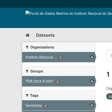
Skip
to
content
Datasets
Organizations
Instituto Nacional ...
1
Groups
1
PDA 2023 A 2027
1
Org
Tags
c
benefícios
1