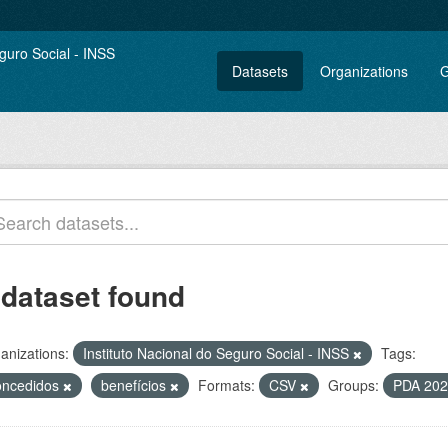
Datasets
Organizations
G
 dataset found
anizations:
Instituto Nacional do Seguro Social - INSS
Tags:
oncedidos
benefícios
Formats:
CSV
Groups:
PDA 202