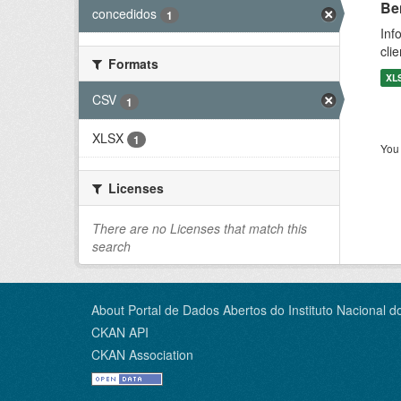
Be
concedidos
1
Inf
cli
Formats
XL
CSV
1
XLSX
1
You 
Licenses
There are no Licenses that match this
search
About Portal de Dados Abertos do Instituto Nacional d
CKAN API
CKAN Association