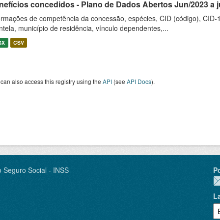
nefícios concedidos - Plano de Dados Abertos Jun/2023 a 
ormações de competência da concessão, espécies, CID (código), CID-
entela, município de residência, vínculo dependentes,...
SX
CSV
can also access this registry using the
API
(see
API Docs
).
o Seguro Social - INSS
P
L