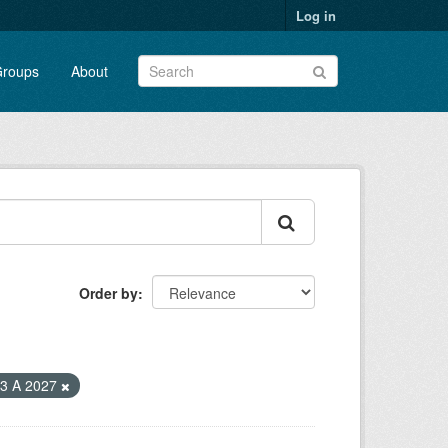
Log in
roups
About
Order by
3 A 2027