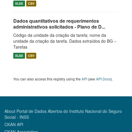
XLSX
CSV
Dados quantitativos de requerimentos
administrativos solicitados - Plano de D...
Código da unidade da criação da tarefa; nome da
unidade da criação da tarefa. Dados extraídos do BG –
Tarefas
XLSX
CSV
You can also access this registry using the
API
(see
API Docs
).
About Portal de Dados Abertos do Instituto Nacional do Seguro
Social - INSS
CKAN API
CKAN Association