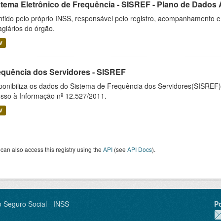
stema Eletrônico de Frequência - SISREF - Plano de Dados A
tido pelo próprio INSS, responsável pelo registro, acompanhamento e 
agiários do órgão.
V
equência dos Servidores - SISREF
ponibiliza os dados do Sistema de Frequência dos Servidores(SISREF)
sso à Informação nº 12.527/2011.
V
can also access this registry using the
API
(see
API Docs
).
o Seguro Social - INSS
P