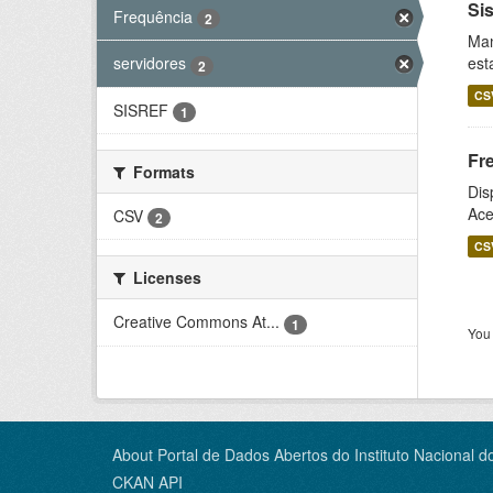
Si
Frequência
2
Man
est
servidores
2
CS
SISREF
1
Fr
Formats
Dis
Ace
CSV
2
CS
Licenses
Creative Commons At...
1
You 
About Portal de Dados Abertos do Instituto Nacional d
CKAN API