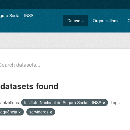
Datasets
Organizations
G
 datasets found
anizations:
Instituto Nacional do Seguro Social - INSS
Tags:
requência
servidores