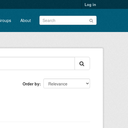
Log in
roups
About
Order by