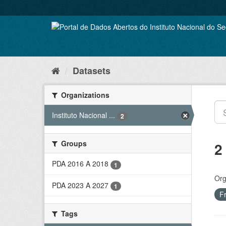
Skip
to
content
Datasets
Organizations
Instituto Nacional ...
2
Groups
2
PDA 2016 A 2018
1
Org
PDA 2023 A 2027
1
F
Tags