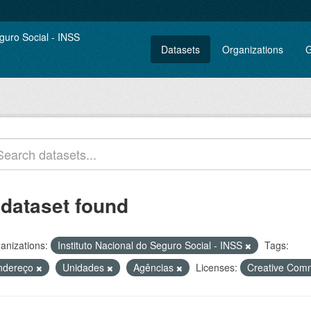
Datasets
Organizations
G
 dataset found
anizations:
Instituto Nacional do Seguro Social - INSS
Tags:
ndereço
Unidades
Agências
Licenses:
Creative Comm