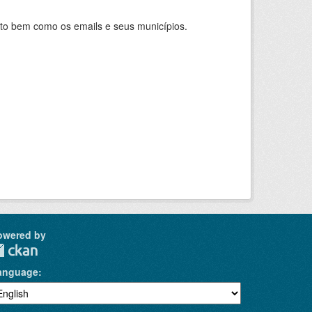
nto bem como os emails e seus municípios.
owered by
anguage