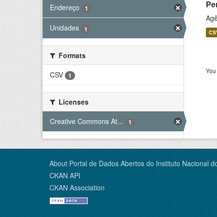
Pe
Endereço
1
Agê
Unidades
1
CS
Formats
You 
CSV
1
Licenses
Creative Commons At...
1
About Portal de Dados Abertos do Instituto Nacional d
CKAN API
CKAN Association