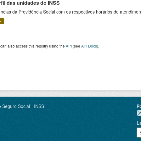
rfil das unidades do INSS
ncias da Previdência Social com os respectivos horários de atendime
V
can also access this registry using the
API
(see
API Docs
).
o Seguro Social - INSS
P
L