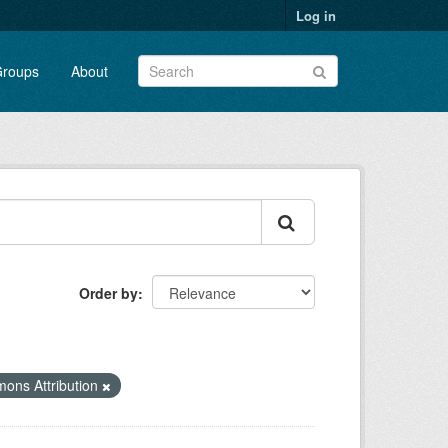
Log in
roups
About
Order by
ons Attribution