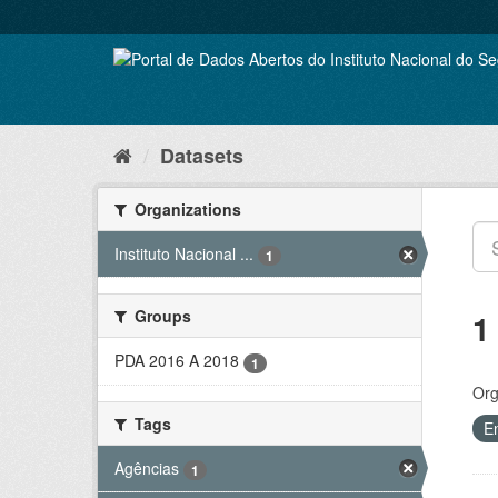
Skip
to
content
Datasets
Organizations
Instituto Nacional ...
1
Groups
1
PDA 2016 A 2018
1
Org
Tags
E
Agências
1