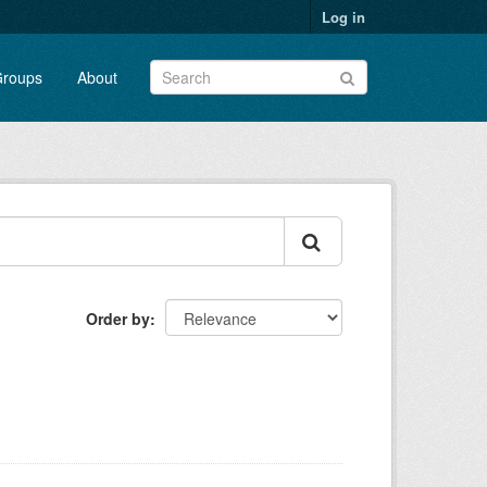
Log in
roups
About
Order by