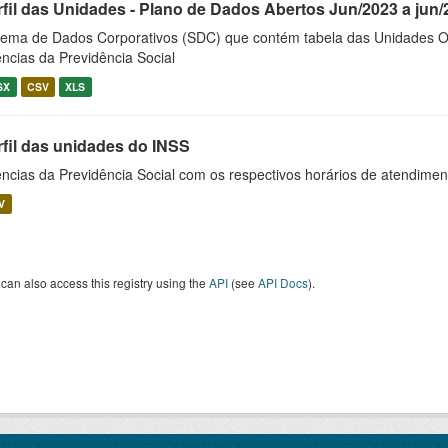
rfil das Unidades - Plano de Dados Abertos Jun/2023 a jun/
tema de Dados Corporativos (SDC) que contém tabela das Unidades O
ncias da Previdência Social
SX
CSV
XLS
rfil das unidades do INSS
ncias da Previdência Social com os respectivos horários de atendime
V
can also access this registry using the
API
(see
API Docs
).