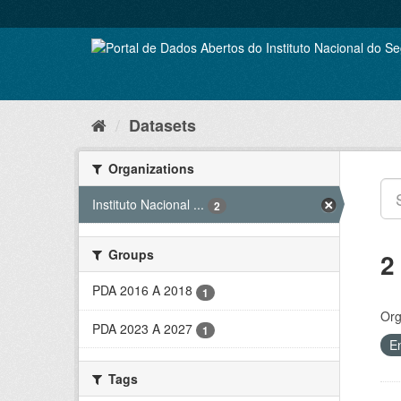
Skip
to
content
Datasets
Organizations
Instituto Nacional ...
2
Groups
2
PDA 2016 A 2018
1
Org
PDA 2023 A 2027
1
E
Tags