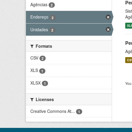
Pe
Agências
2
Sis
Agê
Endereço
2
XL
Unidades
2
Pe
Formats
Agê
CSV
2
CS
XLS
1
XLSX
1
You 
Licenses
Creative Commons At...
1