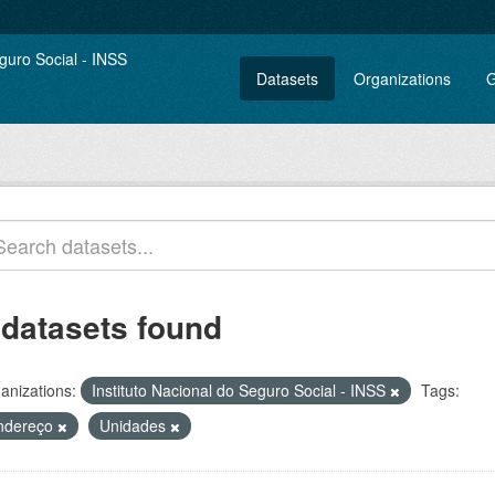
Datasets
Organizations
G
 datasets found
anizations:
Instituto Nacional do Seguro Social - INSS
Tags:
ndereço
Unidades