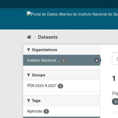
Skip
to
content
Datasets
Organizations
Instituto Nacional ...
1
Groups
1
PDA 2023 A 2027
1
Org
Tags
E
Agências
1