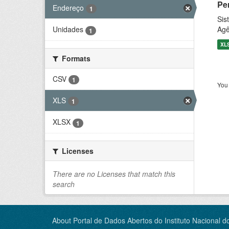
Pe
Endereço
1
Sis
Agê
Unidades
1
XL
Formats
CSV
1
You 
XLS
1
XLSX
1
Licenses
There are no Licenses that match this
search
About Portal de Dados Abertos do Instituto Nacional d