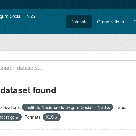
Datasets
Organizations
G
 dataset found
anizations:
Instituto Nacional do Seguro Social - INSS
Tags:
ndereço
Formats:
XLS