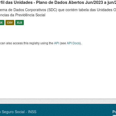
rfil das Unidades - Plano de Dados Abertos Jun/2023 a jun/
tema de Dados Corporativos (SDC) que contém tabela das Unidades O
ncias da Previdência Social
SX
CSV
XLS
can also access this registry using the
API
(see
API Docs
).
o Seguro Social - INSS
P