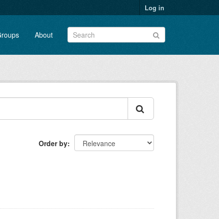
Log in
roups
About
Order by