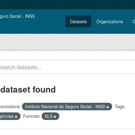
Datasets
Organizations
G
 dataset found
anizations:
Instituto Nacional do Seguro Social - INSS
Tags:
gências
Formats:
XLS