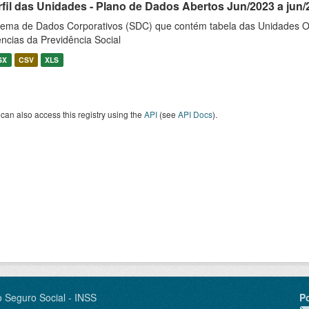
rfil das Unidades - Plano de Dados Abertos Jun/2023 a jun/
tema de Dados Corporativos (SDC) que contém tabela das Unidades O
ncias da Previdência Social
SX
CSV
XLS
can also access this registry using the
API
(see
API Docs
).
o Seguro Social - INSS
P