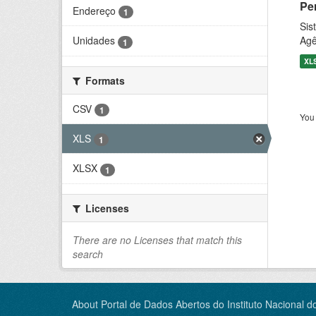
Pe
Endereço
1
Sis
Agê
Unidades
1
XL
Formats
CSV
1
You 
XLS
1
XLSX
1
Licenses
There are no Licenses that match this
search
About Portal de Dados Abertos do Instituto Nacional d