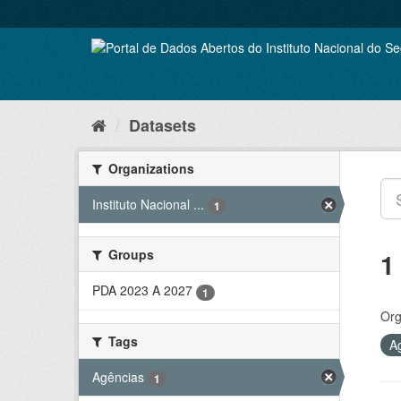
Skip
to
content
Datasets
Organizations
Instituto Nacional ...
1
Groups
1
PDA 2023 A 2027
1
Org
Tags
A
Agências
1