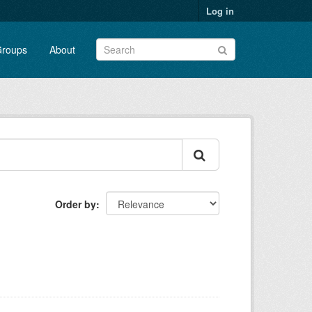
Log in
roups
About
Order by