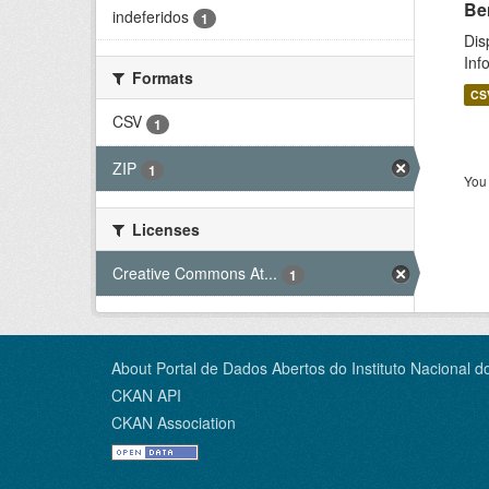
Be
indeferidos
1
Dis
Inf
Formats
CS
CSV
1
ZIP
1
You 
Licenses
Creative Commons At...
1
About Portal de Dados Abertos do Instituto Nacional d
CKAN API
CKAN Association