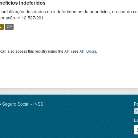
nefícios Indeferidos
ponibilização dos dados de indeferimentos de benefícios, de acordo c
ormação nº 12.527/2011.
V
ZIP
can also access this registry using the
API
(see
API Docs
).
o Seguro Social - INSS
P
L