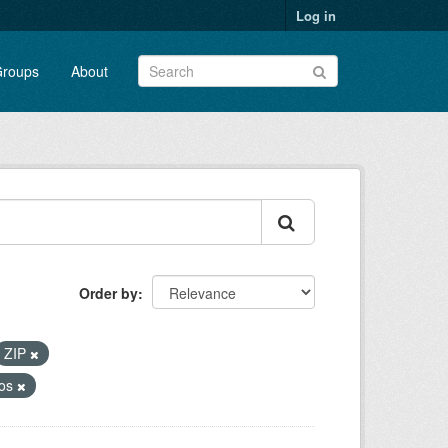
Log in
roups
About
Order by
ZIP
dos