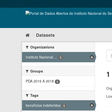
Skip
to
content
Datasets
Organizations
Instituto Nacional ...
1
Groups
1
PDA 2016 A 2018
1
Org
Tags
Lic
benefícios indeferidos
1