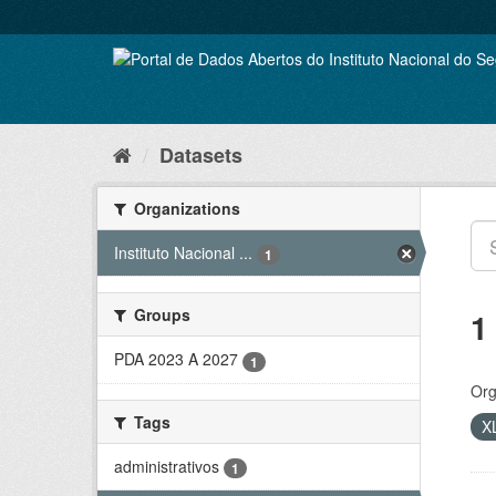
Skip
to
content
Datasets
Organizations
Instituto Nacional ...
1
Groups
1
PDA 2023 A 2027
1
Org
Tags
X
administrativos
1