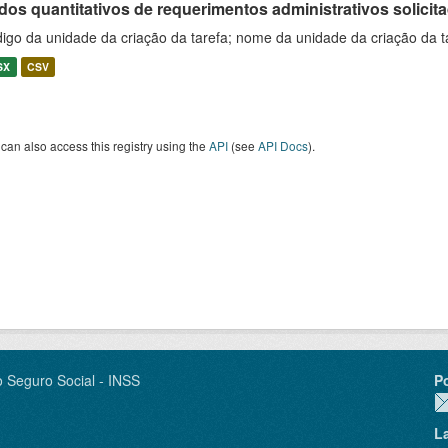
os quantitativos de requerimentos administrativos solicitad
igo da unidade da criação da tarefa; nome da unidade da criação da t
SX
CSV
can also access this registry using the
API
(see
API Docs
).
o Seguro Social - INSS
P
L