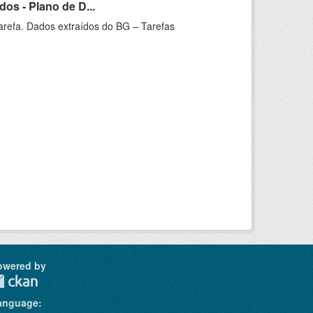
os - Plano de D...
arefa. Dados extraídos do BG – Tarefas
owered by
anguage