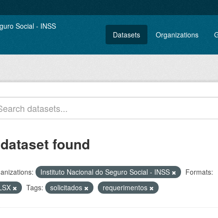
Datasets
Organizations
G
 dataset found
anizations:
Instituto Nacional do Seguro Social - INSS
Formats:
LSX
Tags:
solicitados
requerimentos