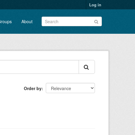
Log in
roups
About
Order by