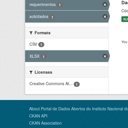
Dad
requerimentos
1
Cód
solicitados
1
XL
Formats
You 
CSV
1
XLSX
1
Licenses
Creative Commons At...
1
About Portal de Dados Abertos do Instituto Nacional d
CKAN API
CKAN Association