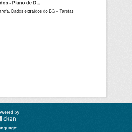
os - Plano de D...
arefa. Dados extraídos do BG – Tarefas
owered by
anguage