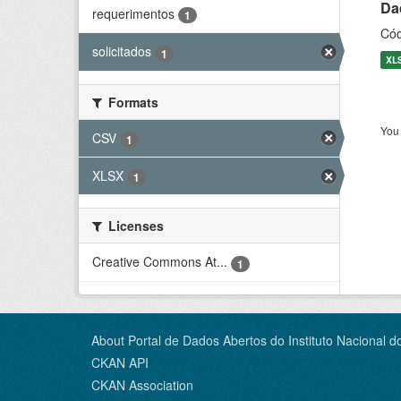
Dad
requerimentos
1
Cód
solicitados
1
XL
Formats
You 
CSV
1
XLSX
1
Licenses
Creative Commons At...
1
About Portal de Dados Abertos do Instituto Nacional d
CKAN API
CKAN Association