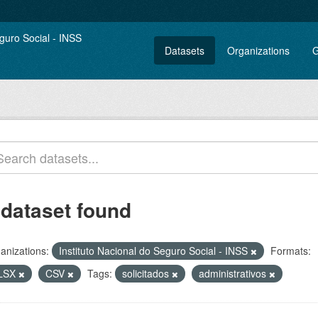
Datasets
Organizations
G
 dataset found
anizations:
Instituto Nacional do Seguro Social - INSS
Formats:
LSX
CSV
Tags:
solicitados
administrativos