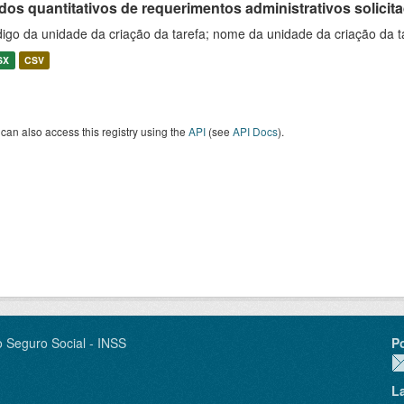
os quantitativos de requerimentos administrativos solicitad
igo da unidade da criação da tarefa; nome da unidade da criação da t
SX
CSV
can also access this registry using the
API
(see
API Docs
).
o Seguro Social - INSS
P
L