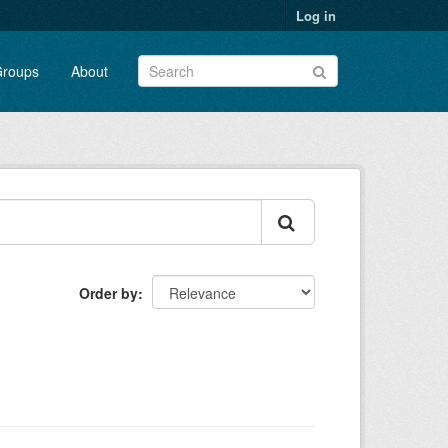
Log in
roups
About
Order by