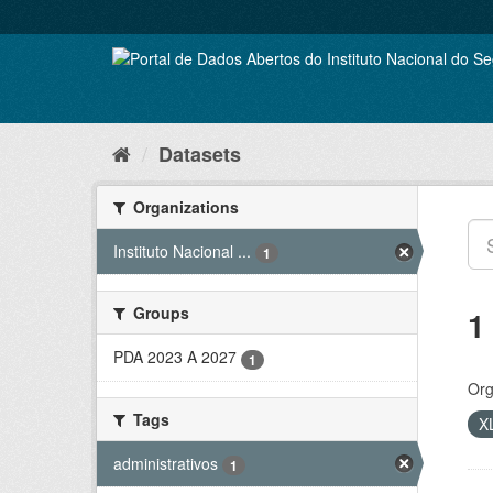
Skip
to
content
Datasets
Organizations
Instituto Nacional ...
1
Groups
1
PDA 2023 A 2027
1
Org
Tags
X
administrativos
1