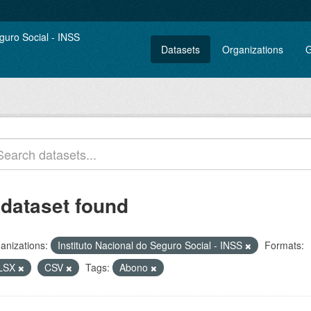
Datasets
Organizations
G
 dataset found
anizations:
Instituto Nacional do Seguro Social - INSS
Formats:
LSX
CSV
Tags:
Abono