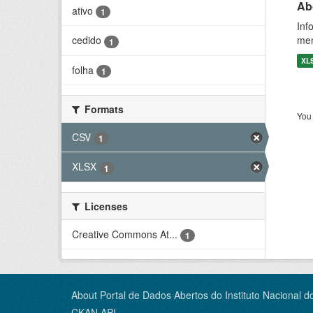
Ab
ativo
1
Inf
men
cedido
1
XL
folha
1
Formats
You 
CSV
1
XLSX
1
Licenses
Creative Commons At...
1
About Portal de Dados Abertos do Instituto Nacional d
CKAN API