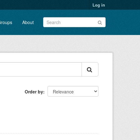
Log in
roups
About
Order by