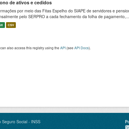
ono de ativos e cedidos
ormações por meio das Fitas Espelho do SIAPE de servidores e pension
salmente pelo SERPRO a cada fechamento da folha de pagamento,..
SX
CSV
can also access this registry using the
API
(see
API Docs
).
o Seguro Social - INSS
P