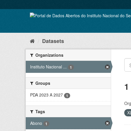
Skip
to
content
Datasets
Organizations
Instituto Nacional ...
1
Groups
1
PDA 2023 A 2027
1
Org
Tags
X
Abono
1