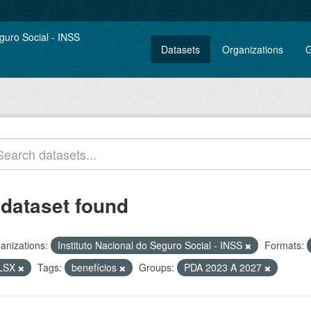
Datasets
Organizations
G
 dataset found
anizations:
Instituto Nacional do Seguro Social - INSS
Formats:
LSX
Tags:
benefícios
Groups:
PDA 2023 A 2027