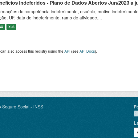
nefícios Indeferidos - Plano de Dados Abertos Jun/2023 a j
ormações de competência indeferimento, espécie, motivo indeferimento,
iação, UF, data de indeferimento, ramo de atividade,...
SX
XLS
can also access this registry using the
API
(see
API Docs
).
o Seguro Social - INSS
P
L