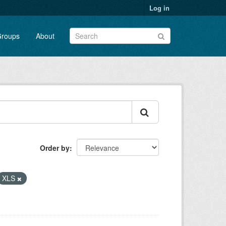
Log in
roups
About
Order by
XLS