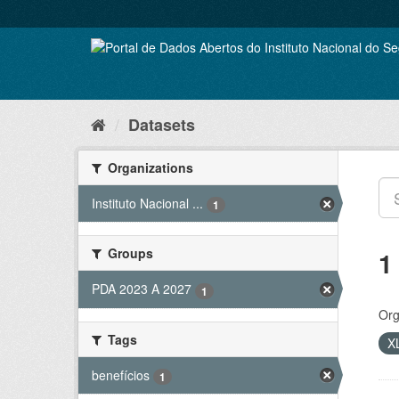
Skip
to
content
Datasets
Organizations
Instituto Nacional ...
1
Groups
1
PDA 2023 A 2027
1
Org
Tags
X
benefícios
1