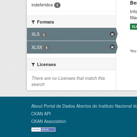
Be
indeferidos
1
Inf
fil
Formats
XL
XLS
1
XLSX
1
You 
Licenses
There are no Licenses that match this
search
About Portal de Dados Abertos do Instituto Nacional d
CKAN API
CKAN Association