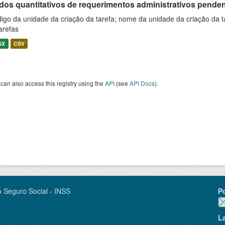
os quantitativos de requerimentos administrativos pendente
igo da unidade da criação da tarefa; nome da unidade da criação da t
arefas
SX
CSV
can also access this registry using the
API
(see
API Docs
).
o Seguro Social - INSS
P
L