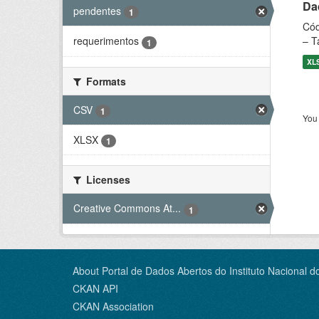
Dad
pendentes
1
Cód
– T
requerimentos
1
XL
Formats
CSV
1
You 
XLSX
1
Licenses
Creative Commons At...
1
About Portal de Dados Abertos do Instituto Nacional d
CKAN API
CKAN Association