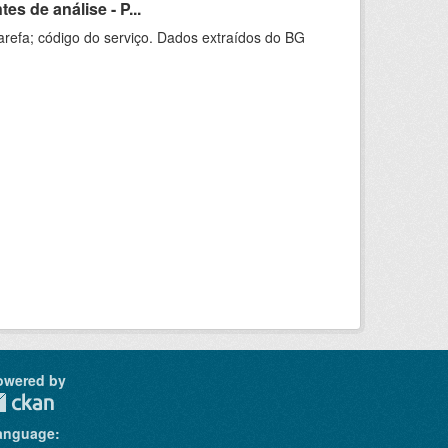
s de análise - P...
arefa; código do serviço. Dados extraídos do BG
owered by
anguage