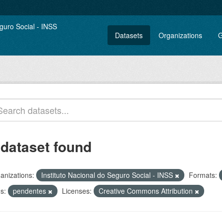
Datasets
Organizations
G
 dataset found
anizations:
Instituto Nacional do Seguro Social - INSS
Formats:
s:
pendentes
Licenses:
Creative Commons Attribution