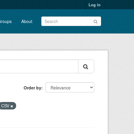
Log in
roups
About
Order by
CSV