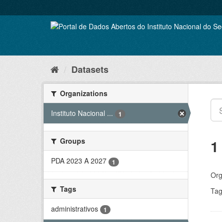
Skip
to
content
Datasets
Organizations
Instituto Nacional ...
1
Groups
1
PDA 2023 A 2027
1
Org
Tags
Tag
administrativos
1