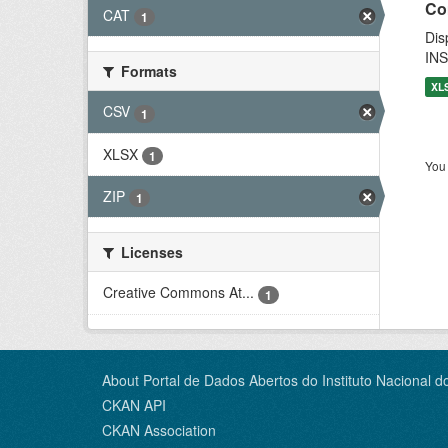
Co
CAT
1
Dis
INS
Formats
XL
CSV
1
XLSX
1
You 
ZIP
1
Licenses
Creative Commons At...
1
About Portal de Dados Abertos do Instituto Nacional d
CKAN API
CKAN Association