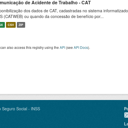
municação de Acidente de Trabalho - CAT
ponibilização dos dados de CAT, cadastradas no sistema informatiza
S (CATWEB) ou quando da concessão de benefício por...
SX
CSV
ZIP
can also access this registry using the
API
(see
API Docs
).
o Seguro Social - INSS
P
L