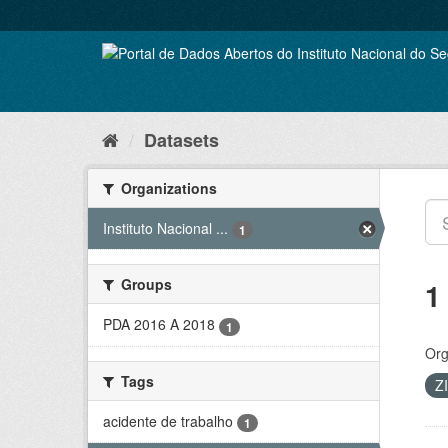
Skip
to
content
Datasets
Organizations
Instituto Nacional ...
1
Groups
1
PDA 2016 A 2018
1
Org
Tags
Z
acidente de trabalho
1