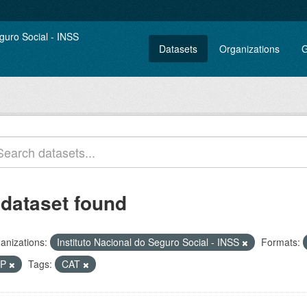
Datasets
Organizations
G
 dataset found
anizations:
Instituto Nacional do Seguro Social - INSS
Formats:
IP
Tags:
CAT