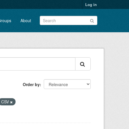
Log in
roups
About
Order by
CSV