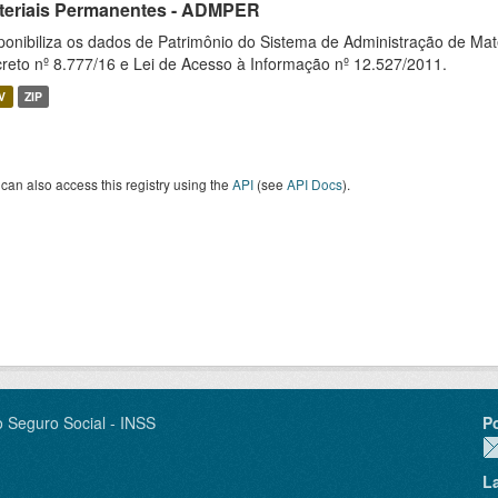
teriais Permanentes - ADMPER
ponibiliza os dados de Patrimônio do Sistema de Administração de M
reto nº 8.777/16 e Lei de Acesso à Informação nº 12.527/2011.
V
ZIP
can also access this registry using the
API
(see
API Docs
).
o Seguro Social - INSS
P
L