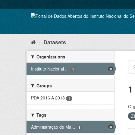
Skip
to
content
Datasets
Organizations
Instituto Nacional ...
1
Groups
1
PDA 2016 A 2018
1
Org
Tags
Z
Administração de Ma...
1