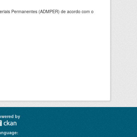
ateriais Permanentes (ADMPER) de acordo com o
owered by
anguage