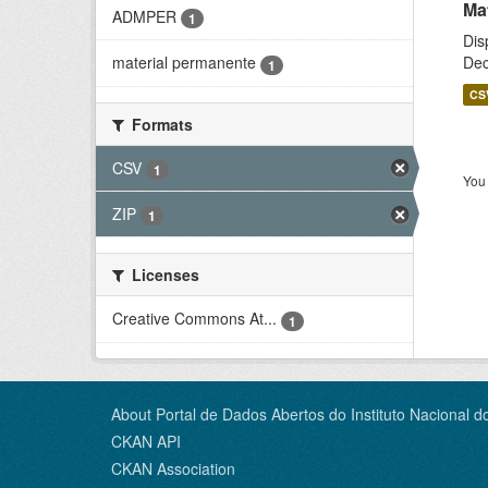
Ma
ADMPER
1
Dis
Dec
material permanente
1
CS
Formats
CSV
1
You 
ZIP
1
Licenses
Creative Commons At...
1
About Portal de Dados Abertos do Instituto Nacional d
CKAN API
CKAN Association