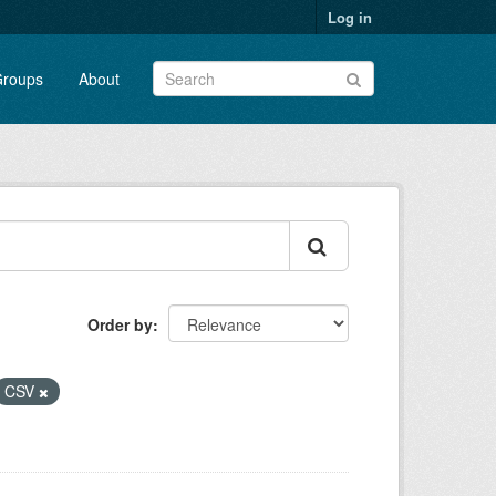
Log in
roups
About
Order by
CSV