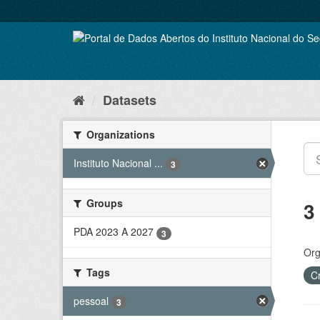
Skip
to
content
Datasets
Organizations
Instituto Nacional ...
3
Groups
3
PDA 2023 A 2027
3
Org
Tags
C
pessoal
3