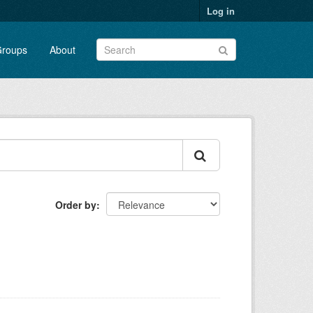
Log in
roups
About
Order by