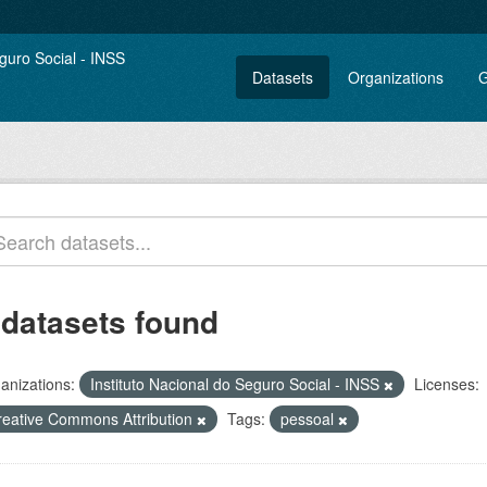
Datasets
Organizations
G
 datasets found
anizations:
Instituto Nacional do Seguro Social - INSS
Licenses:
reative Commons Attribution
Tags:
pessoal