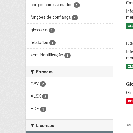
Oc
cargos comissionados
1
Inf
men
funções de confiança
1
XL
glossário
1
relatórios
Da
1
Inf
sem identificação
1
men
XL
Formats
CSV
Gl
2
Glo
XLSX
2
PD
PDF
1
You 
Licenses