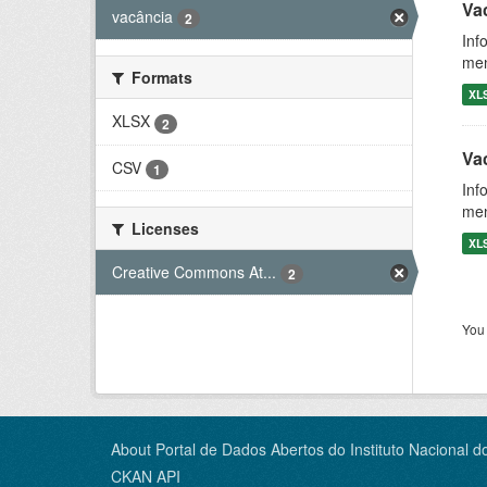
Vac
vacância
2
Inf
men
Formats
XL
XLSX
2
Va
CSV
1
Inf
men
Licenses
XL
Creative Commons At...
2
You 
About Portal de Dados Abertos do Instituto Nacional d
CKAN API