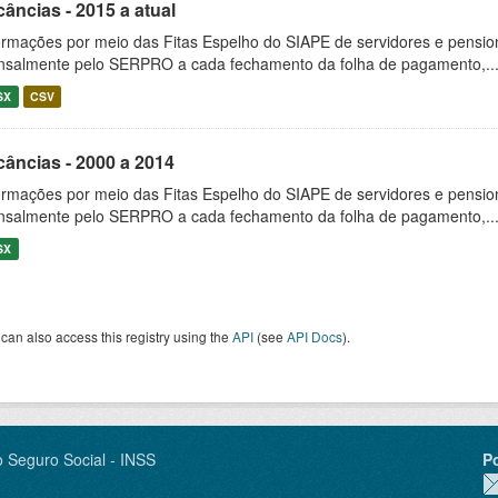
âncias - 2015 a atual
ormações por meio das Fitas Espelho do SIAPE de servidores e pension
salmente pelo SERPRO a cada fechamento da folha de pagamento,..
SX
CSV
câncias - 2000 a 2014
ormações por meio das Fitas Espelho do SIAPE de servidores e pension
salmente pelo SERPRO a cada fechamento da folha de pagamento,..
SX
can also access this registry using the
API
(see
API Docs
).
o Seguro Social - INSS
P