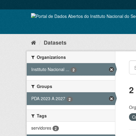
Skip
to
content
Datasets
Organizations
Instituto Nacional ...
2
Groups
2
PDA 2023 A 2027
2
Org
Tags
C
servidores
2