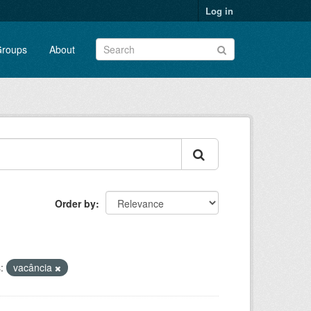
Log in
roups
About
Order by
:
vacância