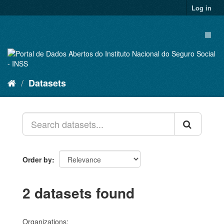
Skip
Log in
to
content
Toggl
naviga
Datasets
Order by
2 datasets found
Organizations: