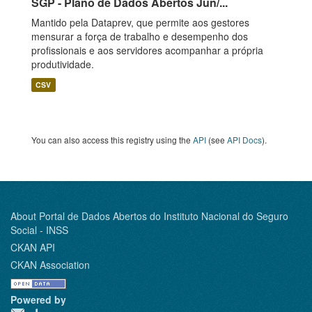
SGP - Plano de Dados Abertos Jun/...
Mantido pela Dataprev, que permite aos gestores
mensurar a força de trabalho e desempenho dos
profissionais e aos servidores acompanhar a própria
produtividade.
CSV
You can also access this registry using the
API
(see
API Docs
).
About Portal de Dados Abertos do Instituto Nacional do Seguro
Social - INSS
CKAN API
CKAN Association
Powered by