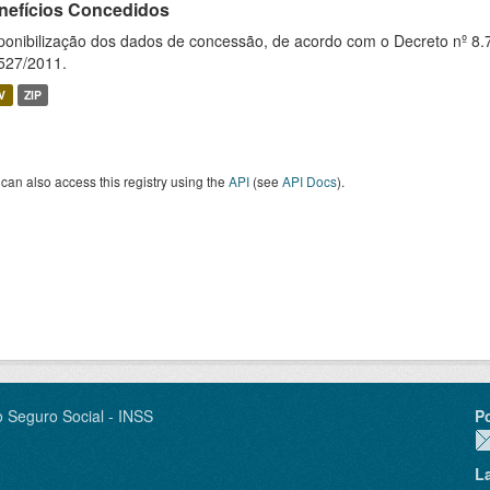
nefícios Concedidos
ponibilização dos dados de concessão, de acordo com o Decreto nº 8.
527/2011.
V
ZIP
can also access this registry using the
API
(see
API Docs
).
o Seguro Social - INSS
P
L