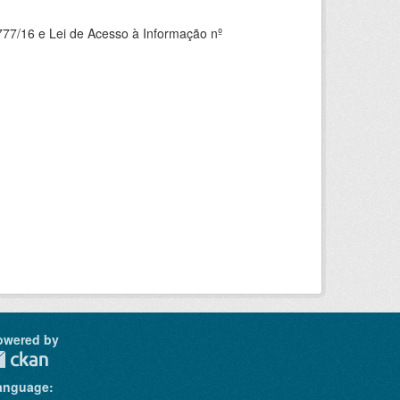
777/16 e Lei de Acesso à Informação nº
owered by
anguage