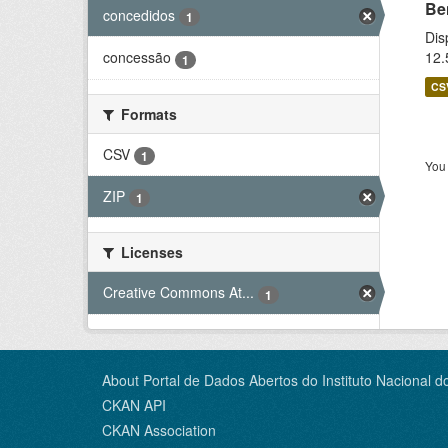
Be
concedidos
1
Dis
12.
concessão
1
CS
Formats
CSV
1
You 
ZIP
1
Licenses
Creative Commons At...
1
About Portal de Dados Abertos do Instituto Nacional d
CKAN API
CKAN Association