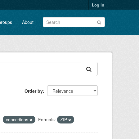
Log in
roups
About
Order by
:
concedidos
Formats:
ZIP