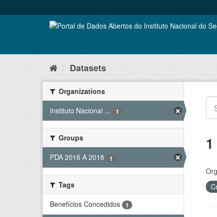
Skip
to
content
Datasets
Organizations
Instituto Nacional ...
1
Groups
1
PDA 2016 A 2018
1
Org
Tags
C
Benefícios Concedidos
1