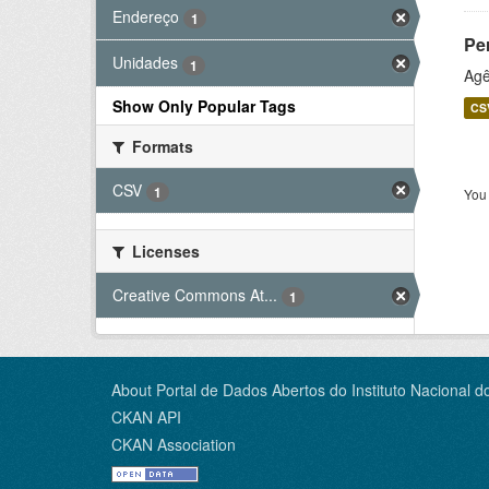
Endereço
1
Pe
Unidades
1
Agê
Show Only Popular Tags
CS
Formats
CSV
1
You 
Licenses
Creative Commons At...
1
About Portal de Dados Abertos do Instituto Nacional d
CKAN API
CKAN Association