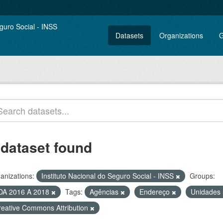
Datasets
Organizations
G
 dataset found
anizations:
Instituto Nacional do Seguro Social - INSS
Groups:
DA 2016 A 2018
Tags:
Agências
Endereço
Unidades
reative Commons Attribution