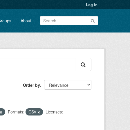
Log in
roups
About
Order by
Formats:
CSV
Licenses: