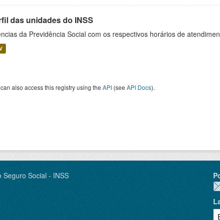
rfil das unidades do INSS
ncias da Previdência Social com os respectivos horários de atendime
V
can also access this registry using the
API
(see
API Docs
).
o Seguro Social - INSS
P
L