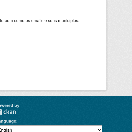
nto bem como os emails e seus municípios.
owered by
anguage