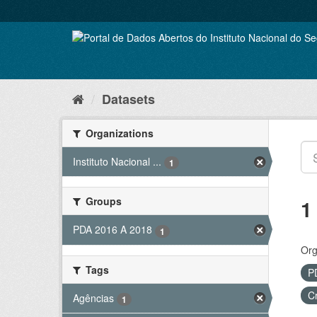
Skip
to
content
Datasets
Organizations
Instituto Nacional ...
1
Groups
1
PDA 2016 A 2018
1
Org
Tags
P
C
Agências
1