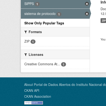
In
SIPPS
1
Doc
12.
sistema de protocolo
1
ZIP
Show Only Popular Tags
Formats
You 
ZIP
1
Licenses
Creative Commons At...
1
About Portal de Dados Abertos do Instituto Nacional d
CKAN API
CKAN Association