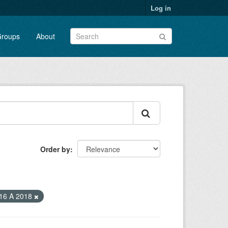
Log in
roups
About
Order by
16 A 2018