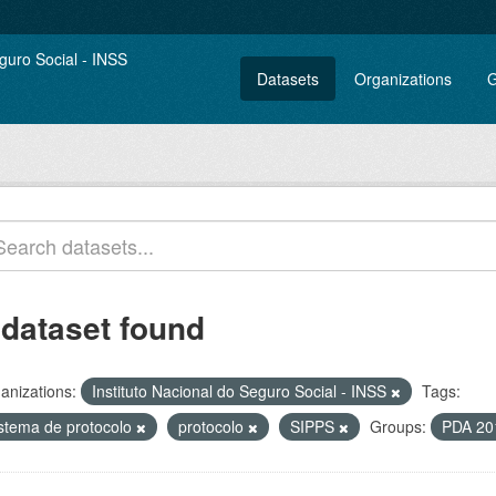
Datasets
Organizations
G
 dataset found
anizations:
Instituto Nacional do Seguro Social - INSS
Tags:
istema de protocolo
protocolo
SIPPS
Groups:
PDA 20