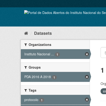
Skip
to
content
Datasets
Organizations
Instituto Nacional ...
1
Groups
1
PDA 2016 A 2018
1
Org
Tags
s
protocolo
1