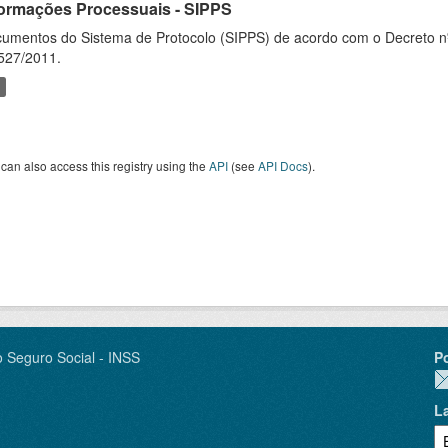
formações Processuais - SIPPS
umentos do Sistema de Protocolo (SIPPS) de acordo com o Decreto nº
527/2011.
can also access this registry using the
API
(see
API Docs
).
o Seguro Social - INSS
P
L