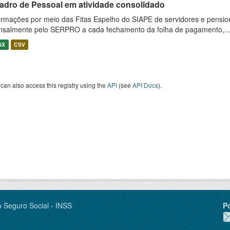
adro de Pessoal em atividade consolidado
ormações por meio das Fitas Espelho do SIAPE de servidores e pension
salmente pelo SERPRO a cada fechamento da folha de pagamento,..
SX
CSV
can also access this registry using the
API
(see
API Docs
).
o Seguro Social - INSS
P