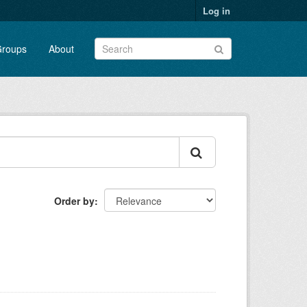
Log in
roups
About
Order by