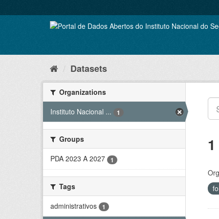
Skip
to
content
Datasets
Organizations
Instituto Nacional ...
1
Groups
1
PDA 2023 A 2027
1
Org
Tags
f
administrativos
1