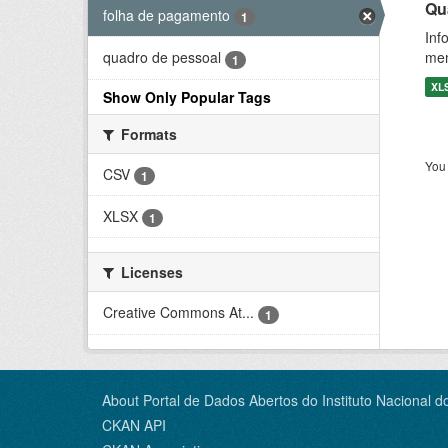
Qu
folha de pagamento
1
Inf
men
quadro de pessoal
1
XL
Show Only Popular Tags
Formats
You 
CSV
1
XLSX
1
Licenses
Creative Commons At...
1
About Portal de Dados Abertos do Instituto Nacional d
CKAN API