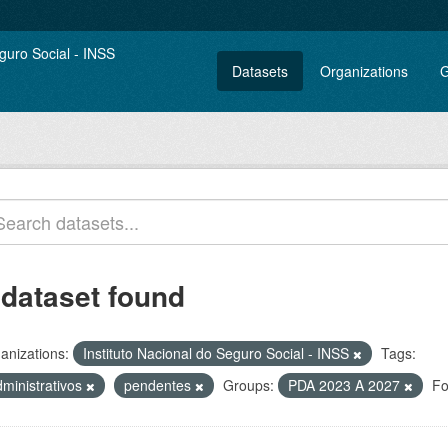
Datasets
Organizations
G
 dataset found
anizations:
Instituto Nacional do Seguro Social - INSS
Tags:
dministrativos
pendentes
Groups:
PDA 2023 A 2027
Fo