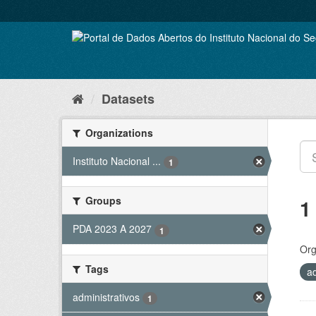
Skip
to
content
Datasets
Organizations
Instituto Nacional ...
1
Groups
1
PDA 2023 A 2027
1
Org
Tags
a
administrativos
1