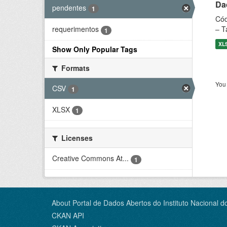
Dad
pendentes
1
Cód
– T
requerimentos
1
XL
Show Only Popular Tags
Formats
You 
CSV
1
XLSX
1
Licenses
Creative Commons At...
1
About Portal de Dados Abertos do Instituto Nacional d
CKAN API