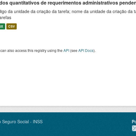
os quantitativos de requerimentos administrativos pendente
igo da unidade da criação da tarefa; nome da unidade da criação da t
arefas
SX
CSV
can also access this registry using the
API
(see
API Docs
).
o Seguro Social - INSS
P