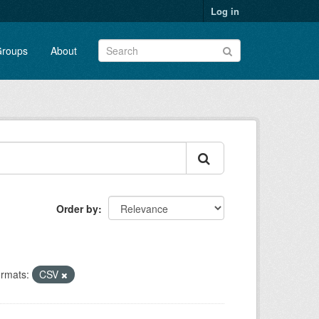
Log in
roups
About
Order by
rmats:
CSV