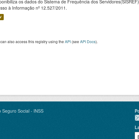
ponibiliza os dados do Sistema de Frequência dos Servidores(SISREF)
sso à Informação nº 12.527/2011.
V
can also access this registry using the
API
(see
API Docs
).
o Seguro Social - INSS
P
L