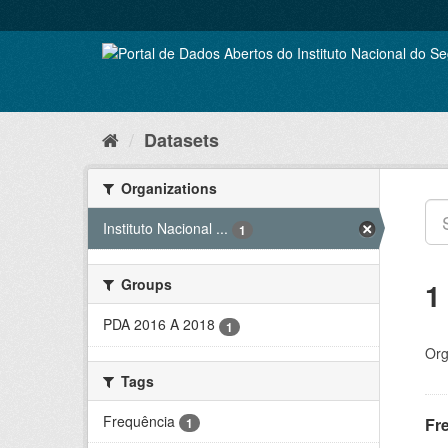
Skip
to
content
Datasets
Organizations
Instituto Nacional ...
1
Groups
1
PDA 2016 A 2018
1
Org
Tags
Frequência
Fr
1