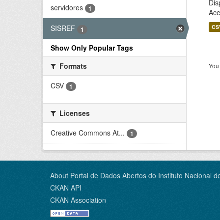
Dis
servidores
1
Ace
CS
SISREF
1
Show Only Popular Tags
Formats
You 
CSV
1
Licenses
Creative Commons At...
1
About Portal de Dados Abertos do Instituto Nacional d
CKAN API
CKAN Association