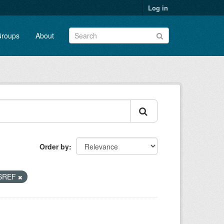
Log in
roups
About
Order by
SREF