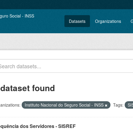
Datasets
Organizations
G
 dataset found
anizations:
Instituto Nacional do Seguro Social - INSS
Tags:
SI
equência dos Servidores - SISREF