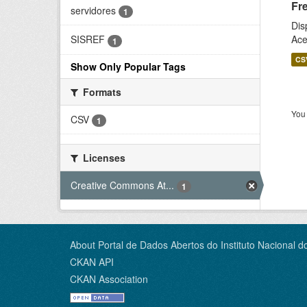
Fr
servidores
1
Dis
Ace
SISREF
1
CS
Show Only Popular Tags
Formats
You 
CSV
1
Licenses
Creative Commons At...
1
About Portal de Dados Abertos do Instituto Nacional d
CKAN API
CKAN Association