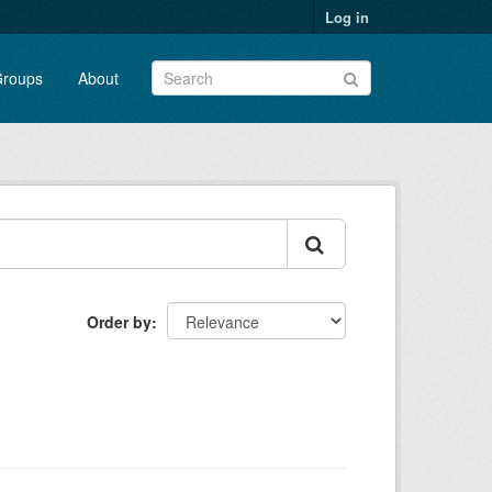
Log in
roups
About
Order by