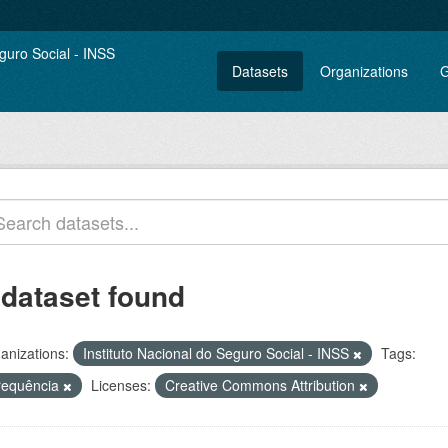
Datasets
Organizations
G
 dataset found
anizations:
Instituto Nacional do Seguro Social - INSS
Tags:
requência
Licenses:
Creative Commons Attribution