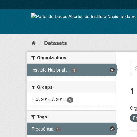
Skip
to
content
Datasets
Organizations
Instituto Nacional ...
1
Groups
1
PDA 2016 A 2018
1
Org
Tags
F
Frequência
1