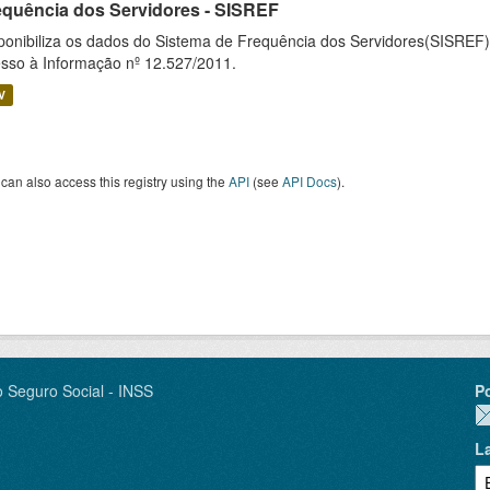
equência dos Servidores - SISREF
ponibiliza os dados do Sistema de Frequência dos Servidores(SISREF)
sso à Informação nº 12.527/2011.
V
can also access this registry using the
API
(see
API Docs
).
o Seguro Social - INSS
P
L