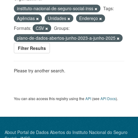
instituto-nacional-de-seguro-social-inss
Tags:
Agências
Unidades
Endereço
Formats:
CSV
Groups:
plano-de-dados-abertos-junho-2023-a-junho-2025
Filter Results
Please try another search.
You can also access this registry using the
API
(see
API Docs
).
About Portal de Dados Abertos do Instituto Nacional do Seguro