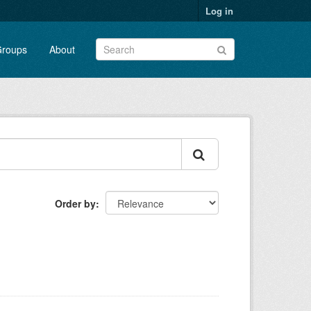
Log in
roups
About
Order by