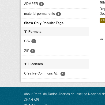
Ma
ADMPER
1
Dis
Dec
material permanente
1
CS
Show Only Popular Tags
Formats
You 
CSV
1
ZIP
1
Licenses
Creative Commons At...
1
About Portal de Dados Abertos do Instituto Nacional d
CKAN API