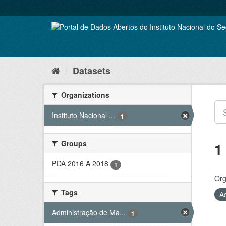
Skip
to
content
Datasets
Organizations
Instituto Nacional ...
1
Groups
1
PDA 2016 A 2018
1
Org
Tags
A
Administração de Ma...
1