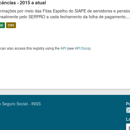
âncias - 2015 a atual
ormações por meio das Fitas Espelho do SIAPE de servidores e pension
salmente pelo SERPRO a cada fechamento da folha de pagamento,..
SX
CSV
can also access this registry using the
API
(see
API Docs
).
o Seguro Social - INSS
P
L