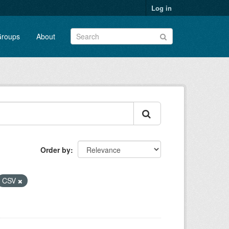
Log in
roups
About
Order by
CSV