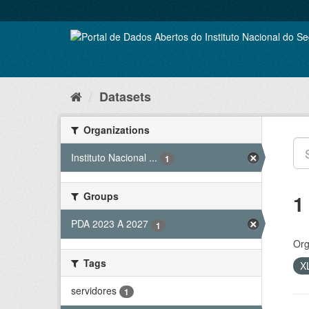
Skip
to
content
Datasets
Organizations
Instituto Nacional ...
1
Groups
1
PDA 2023 A 2027
1
Org
Tags
X
servidores
1