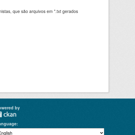
istas, que são arquivos em *.txt gerados
.
owered by
anguage