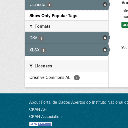
Vac
vacância
1
Inf
Show Only Popular Tags
men
XL
Formats
CSV
1
You 
XLSX
1
Licenses
Creative Commons At...
1
About Portal de Dados Abertos do Instituto Nacional d
CKAN API
CKAN Association