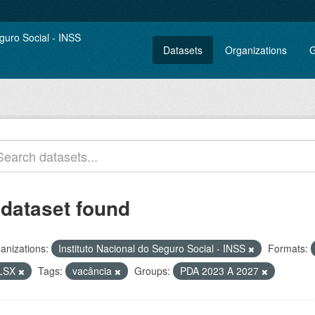
Datasets
Organizations
G
 dataset found
anizations:
Instituto Nacional do Seguro Social - INSS
Formats:
LSX
Tags:
vacância
Groups:
PDA 2023 A 2027