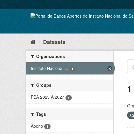
Skip
to
content
Datasets
Organizations
Instituto Nacional ...
1
Groups
1
PDA 2023 A 2027
1
Org
Tags
C
Abono
1