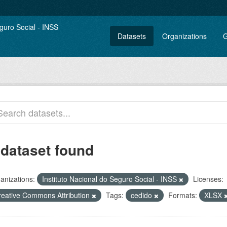
Datasets
Organizations
G
 dataset found
anizations:
Instituto Nacional do Seguro Social - INSS
Licenses:
reative Commons Attribution
Tags:
cedido
Formats:
XLSX