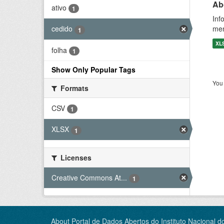
Ab
ativo
1
Inf
men
cedido
1
XL
folha
1
Show Only Popular Tags
You 
Formats
CSV
1
XLSX
1
Licenses
Creative Commons At...
1
About Portal de Dados Abertos do Instituto Nacional d