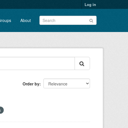
Log in
roups
About
Order by