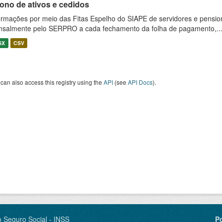
ono de ativos e cedidos
ormações por meio das Fitas Espelho do SIAPE de servidores e pension
salmente pelo SERPRO a cada fechamento da folha de pagamento,..
SX
CSV
can also access this registry using the
API
(see
API Docs
).
o Seguro Social - INSS
P