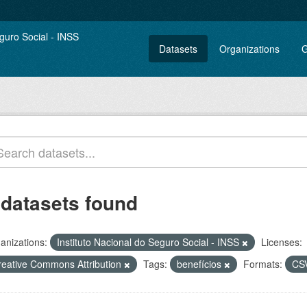
Datasets
Organizations
G
 datasets found
anizations:
Instituto Nacional do Seguro Social - INSS
Licenses:
reative Commons Attribution
Tags:
benefícios
Formats:
CS