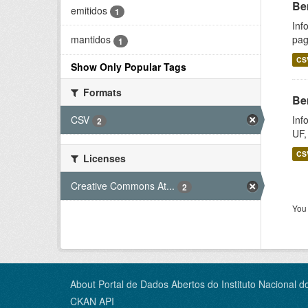
Be
emitidos
1
Inf
pag
mantidos
1
CS
Show Only Popular Tags
Formats
Be
CSV
Inf
2
UF,
CS
Licenses
Creative Commons At...
2
You 
About Portal de Dados Abertos do Instituto Nacional d
CKAN API