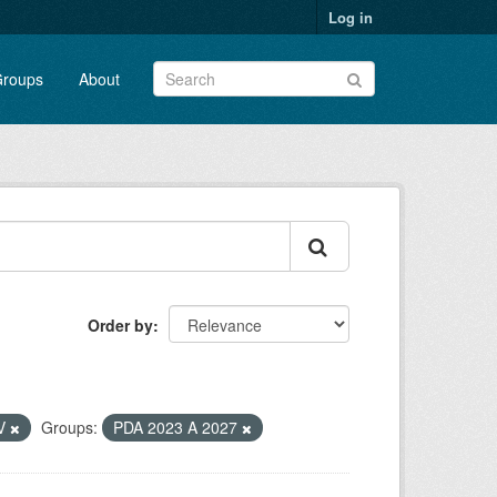
Log in
roups
About
Order by
V
Groups:
PDA 2023 A 2027