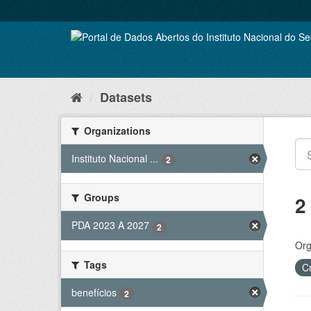
Skip
to
content
Datasets
Organizations
Instituto Nacional ...
2
Groups
2
PDA 2023 A 2027
2
Org
Tags
C
benefícios
2