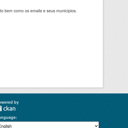
nto bem como os emails e seus municípios.
owered by
anguage