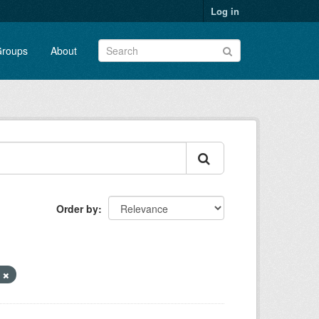
Log in
roups
About
Order by
V