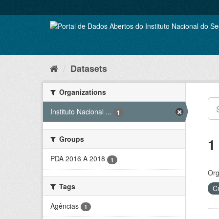
Skip
to
content
Datasets
Organizations
Instituto Nacional ...
1
Groups
1
PDA 2016 A 2018
1
Org
Tags
C
Agências
1