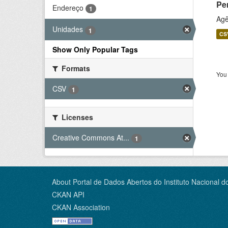
Pe
Endereço
1
Agê
Unidades
1
CS
Show Only Popular Tags
Formats
You 
CSV
1
Licenses
Creative Commons At...
1
About Portal de Dados Abertos do Instituto Nacional d
CKAN API
CKAN Association