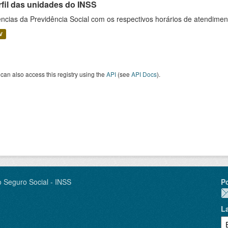
rfil das unidades do INSS
ncias da Previdência Social com os respectivos horários de atendime
V
can also access this registry using the
API
(see
API Docs
).
o Seguro Social - INSS
P
L