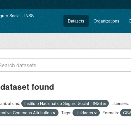
Datasets
Organizations
G
 dataset found
anizations:
Instituto Nacional do Seguro Social - INSS
Licenses:
reative Commons Attribution
Tags:
Unidades
Formats:
CS