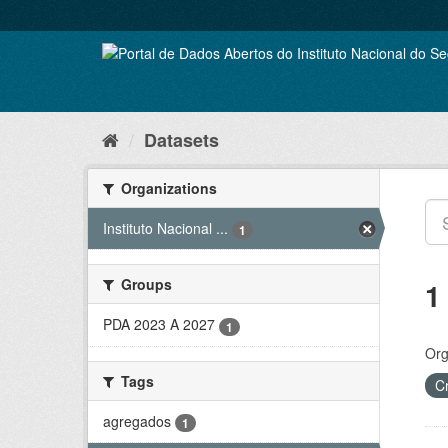
Skip
to
content
Datasets
Organizations
Instituto Nacional ...
1
Groups
1
PDA 2023 A 2027
1
Org
Tags
C
agregados
1