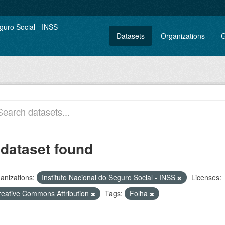
Datasets
Organizations
G
 dataset found
anizations:
Instituto Nacional do Seguro Social - INSS
Licenses:
reative Commons Attribution
Tags:
Folha