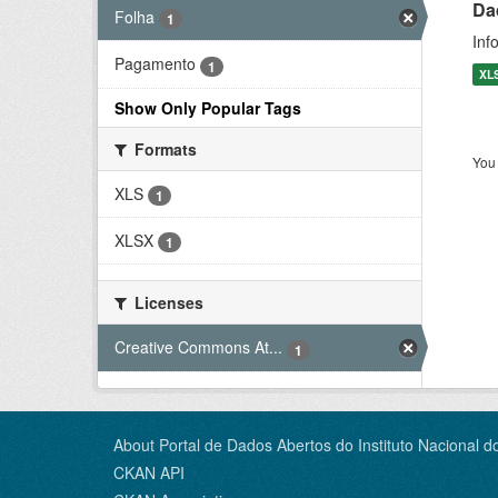
Da
Folha
1
Inf
Pagamento
1
XL
Show Only Popular Tags
Formats
You 
XLS
1
XLSX
1
Licenses
Creative Commons At...
1
About Portal de Dados Abertos do Instituto Nacional d
CKAN API