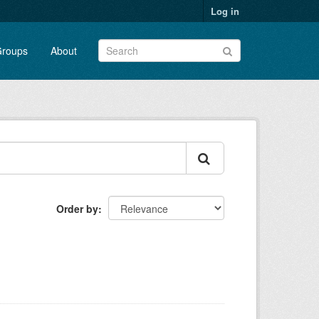
Log in
roups
About
Order by